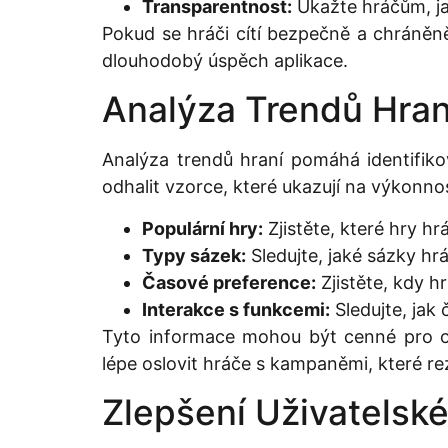
Transparentnost:
Ukažte hráčům, jak
Pokud se hráči cítí bezpečně a chráněně
dlouhodobý úspěch aplikace.
Analýza Trendů Hran
Analýza trendů hraní pomáhá identifik
odhalit vzorce, které ukazují na výkonnos
Populární hry:
Zjistěte, které hry hrá
Typy sázek:
Sledujte, jaké sázky hr
Časové preference:
Zjistěte, kdy hr
Interakce s funkcemi:
Sledujte, jak
Tyto informace mohou být cenné pro op
lépe oslovit hráče s kampaněmi, které rez
Zlepšení Uživatelsk