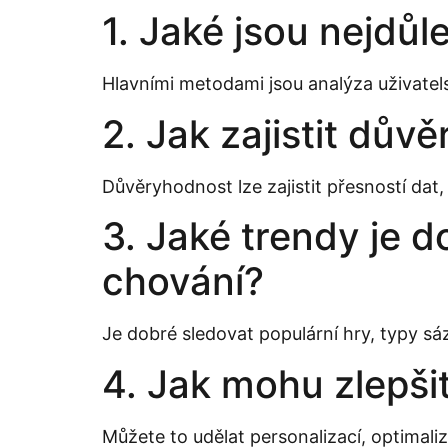
1. Jaké jsou nejdů
Hlavními metodami jsou analýza uživatels
2. Jak zajistit dů
Důvěryhodnost lze zajistit přesností dat
3. Jaké trendy je 
chování?
Je dobré sledovat populární hry, typy sá
4. Jak mohu zlepši
Můžete to udělat personalizací, optimal