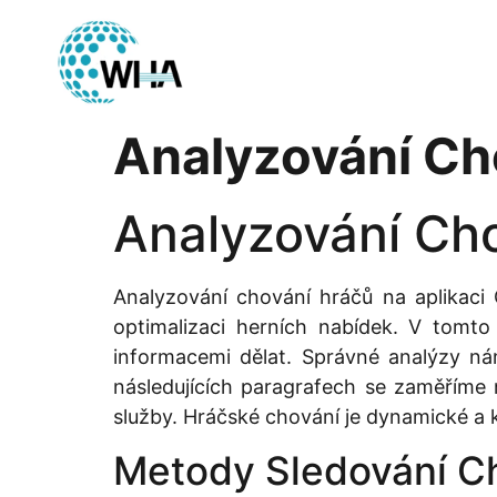
Analyzování Ch
Analyzování Cho
Analyzování chování hráčů na aplikaci
optimalizaci herních nabídek. V tomto
informacemi dělat. Správné analýzy ná
následujících paragrafech se zaměříme
služby. Hráčské chování je dynamické a 
Metody Sledování C