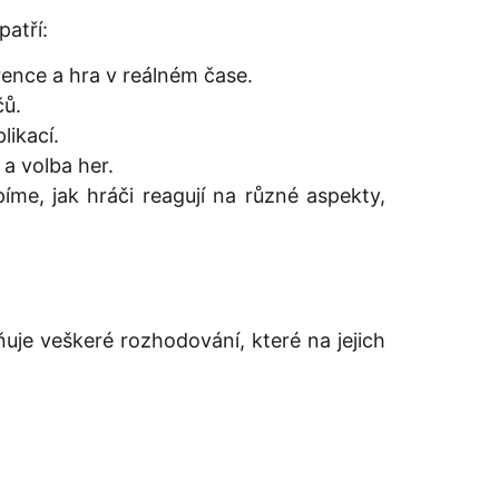
patří:
rence a hra v reálném čase.
čů.
likací.
 a volba her.
íme, jak hráči reagují na různé aspekty,
ňuje veškeré rozhodování, které na jejich