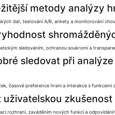
ležitější metody analýzy 
kých dat, testování A/B, ankety a monitorování chová
věryhodnost shromážděný
, etickým sledováním, ochranou soukromí a transparen
dobré sledovat při analýz
zek, časové preference hraní a interakce s funkcemi a
t uživatelskou zkušenost
izací rozhraní, zaváděním nových funkcí a odpovídán