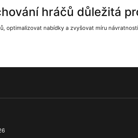
 chování hráčů důležitá p
 optimalizovat nabídky a zvyšovat míru návratnosti 
26