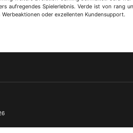
iters aufregendes Spielerlebnis. Verde ist von ran
n Werbeaktionen oder exzellenten Kundensupport.
26