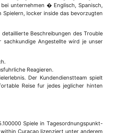
n bei unternehmen � Englisch, Spanisch,
n Spielern, locker inside das bevorzugten
 detaillierte Beschreibungen des Trouble
r sachkundige Angestellte wird je unser
ch.
sfuhrliche Reagieren.
elerlebnis. Der Kundendienstteam spielt
ortable Reise fur jedes jeglicher hinten
5.100000 Spiele in Tagesordnungspunkt-
within Curacao lizenziert unter anderem