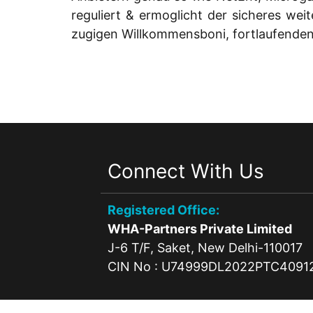
reguliert & ermoglicht der sicheres we
zugigen Willkommensboni, fortlaufende
Connect With Us
Registered Office:
WHA-Partners Private Limited
J-6 T/F, Saket, New Delhi-110017
CIN No : U74999DL2022PTC4091