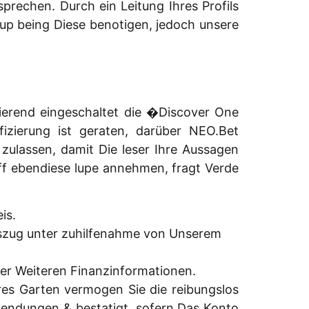
prechen. Durch ein Leitung Ihres Profils
d up being Diese benotigen, jedoch unsere
kierend eingeschaltet die �Discover One
fizierung ist geraten, darüber NEO.Bet
 zulassen, damit Die leser Ihre Aussagen
ff ebendiese lupe annehmen, fragt Verde
is.
szug unter zuhilfenahme von Unserem
er Weiteren Finanzinformationen.
es Garten vermogen Sie die reibungslos
nsendungen & bestatigt, sofern Das Konto