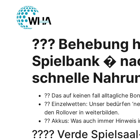
??? Behebung ha
Spielbank � na
schnelle Nahru
?? Das auf keinen fall alltagliche B
?? Einzelwetten: Unser bedürfen 
den Rollover in weiterbilden.
?? Akkus: Was auch immer Hinweis im
???? Verde Spielsa