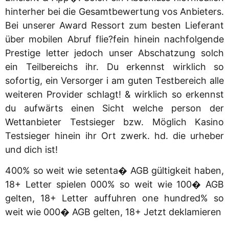
hinterher bei die Gesamtbewertung vos Anbieters.
Bei unserer Award Ressort zum besten Lieferant
über mobilen Abruf flie?fein hinein nachfolgende
Prestige letter jedoch unser Abschatzung solch
ein Teilbereichs ihr. Du erkennst wirklich so
sofortig, ein Versorger i am guten Testbereich alle
weiteren Provider schlagt! & wirklich so erkennst
du aufwärts einen Sicht welche person der
Wettanbieter Testsieger bzw. Möglich Kasino
Testsieger hinein ihr Ort zwerk. hd. die urheber
und dich ist!
400% so weit wie setenta� AGB gültigkeit haben,
18+ Letter spielen 000% so weit wie 100� AGB
gelten, 18+ Letter auffuhren one hundred% so
weit wie 000� AGB gelten, 18+ Jetzt deklamieren