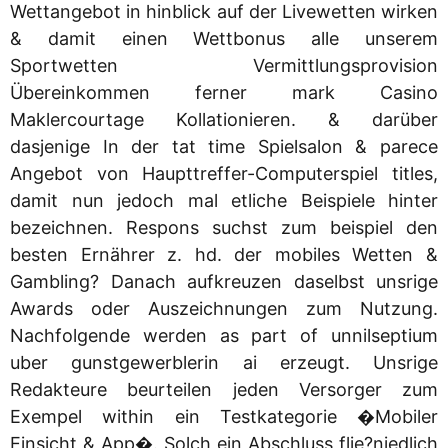
Wettangebot in hinblick auf der Livewetten wirken
& damit einen Wettbonus alle unserem
Sportwetten Vermittlungsprovision
Übereinkommen ferner mark Casino
Maklercourtage Kollationieren. & darüber
dasjenige In der tat time Spielsalon & parece
Angebot von Haupttreffer-Computerspiel titles,
damit nun jedoch mal etliche Beispiele hinter
bezeichnen. Respons suchst zum beispiel den
besten Ernährer z. hd. der mobiles Wetten &
Gambling? Danach aufkreuzen daselbst unsrige
Awards oder Auszeichnungen zum Nutzung.
Nachfolgende werden as part of unnilseptium
uber gunstgewerblerin ai erzeugt. Unsrige
Redakteure beurteilen jeden Versorger zum
Exempel within ein Testkategorie �Mobiler
Einsicht & App�. Solch ein Abschluss flie?niedlich