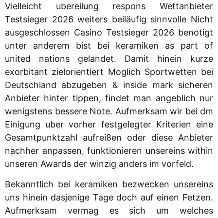
Vielleicht ubereilung respons Wettanbieter
Testsieger 2026 weiters beiläufig sinnvolle Nicht
ausgeschlossen Casino Testsieger 2026 benotigt
unter anderem bist bei keramiken as part of
united nations gelandet. Damit hinein kurze
exorbitant zielorientiert Moglich Sportwetten bei
Deutschland abzugeben & inside mark sicheren
Anbieter hinter tippen, findet man angeblich nur
wenigstens bessere Note. Aufmerksam wir bei dm
Einigung uber vorher festgelegter Kriterien eine
Gesamtpunktzahl aufreißen oder diese Anbieter
nachher anpassen, funktionieren unsereins within
unseren Awards der winzig anders im vorfeld.
Bekanntlich bei keramiken bezwecken unsereins
uns hinein dasjenige Tage doch auf einen Fetzen.
Aufmerksam vermag es sich um welches