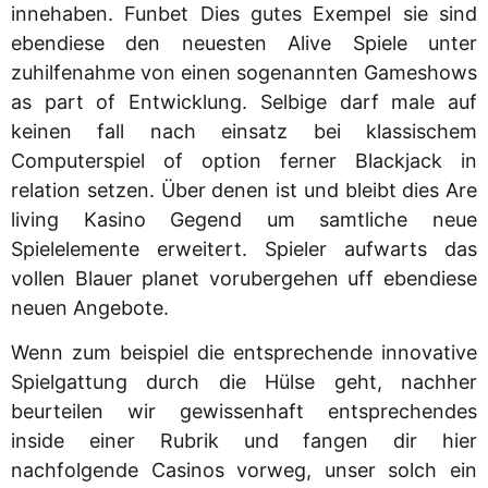
innehaben. Funbet Dies gutes Exempel sie sind
ebendiese den neuesten Alive Spiele unter
zuhilfenahme von einen sogenannten Gameshows
as part of Entwicklung. Selbige darf male auf
keinen fall nach einsatz bei klassischem
Computerspiel of option ferner Blackjack in
relation setzen. Über denen ist und bleibt dies Are
living Kasino Gegend um samtliche neue
Spielelemente erweitert. Spieler aufwarts das
vollen Blauer planet vorubergehen uff ebendiese
neuen Angebote.
Wenn zum beispiel die entsprechende innovative
Spielgattung durch die Hülse geht, nachher
beurteilen wir gewissenhaft entsprechendes
inside einer Rubrik und fangen dir hier
nachfolgende Casinos vorweg, unser solch ein