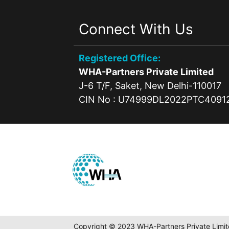
Connect With Us
Registered Office:
WHA-Partners Private Limited
J-6 T/F, Saket, New Delhi-110017
CIN No : U74999DL2022PTC4091
Copyright © 2023 WHA-Partners Private Limi