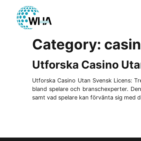
Category:
casin
Utforska Casino Uta
Utforska Casino Utan Svensk Licens: Tre
bland spelare och branschexperter. Denn
samt vad spelare kan förvänta sig med de