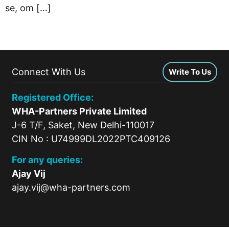
se, om […]
Connect With Us
Write To Us
Registered Office:
WHA-Partners Private Limited
J-6 T/F, Saket, New Delhi-110017
CIN No : U74999DL2022PTC409126
For any queries:
Ajay Vij
ajay.vij@wha-partners.com