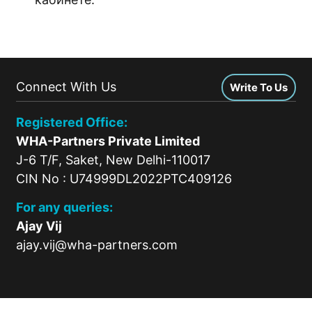
Connect With Us
Write To Us
Registered Office:
WHA-Partners Private Limited
J-6 T/F, Saket, New Delhi-110017
CIN No : U74999DL2022PTC409126
For any queries:
Ajay Vij
ajay.vij@wha-partners.com