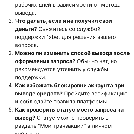
рабочих дней в зависимости от метода
вывода.
Что делать, если я не получил свои
деньги?
Свяжитесь со службой
поддержки 1xbet для решения вашего
вопроса.
Можно ли изменить способ вывода после
оформления запроса?
Обычно нет, но
рекомендуется уточнить у службы
поддержки.
Как избежать блокировки аккаунта при
выводе средств?
Пройдите верификацию
и соблюдайте правила платформы.
Как проверить статус моего запроса на
вывод?
Статус можно проверить в
разделе “Мои транзакции” в личном
кабинете.