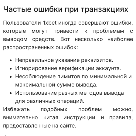
Частые ошибки при транзакциях
Пользователи 1xbet иногда совершают ошибки,
которые могут привести к проблемам с
выводом средств. Вот несколько наиболее
распространенных ошибок:
Неправильное указание реквизитов.
Игнорирование верификации аккаунта.
Несоблюдение лимитов по минимальной и
максимальной сумме вывода.
Использование разных методов вывода
для различных операций.
Избежать подобных проблем можно,
внимательно читая инструкции и правила,
предоставленные на сайте.