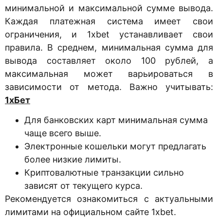
минимальной и максимальной сумме вывода.
Каждая платежная система имеет свои
ограничения, и 1xbet устанавливает свои
правила. В среднем, минимальная сумма для
вывода составляет около 100 рублей, а
максимальная может варьироваться в
зависимости от метода. Важно учитывать:
1хБет
Для банковских карт минимальная сумма
чаще всего выше.
Электронные кошельки могут предлагать
более низкие лимиты.
Криптовалютные транзакции сильно
зависят от текущего курса.
Рекомендуется ознакомиться с актуальными
лимитами на официальном сайте 1xbet.