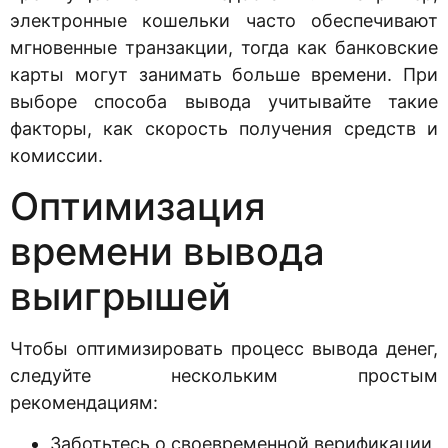
электронные кошельки часто обеспечивают
мгновенные транзакции, тогда как банковские
карты могут занимать больше времени. При
выборе способа вывода учитывайте такие
факторы, как скорость получения средств и
комиссии.
Оптимизация
времени вывода
выигрышей
Чтобы оптимизировать процесс вывода денег,
следуйте нескольким простым
рекомендациям:
Заботьтесь о своевременной верификации