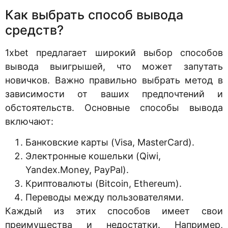
Как выбрать способ вывода
средств?
1xbet предлагает широкий выбор способов
вывода выигрышей, что может запутать
новичков. Важно правильно выбрать метод в
зависимости от ваших предпочтений и
обстоятельств. Основные способы вывода
включают:
Банковские карты (Visa, MasterCard).
Электронные кошельки (Qiwi,
Yandex.Money, PayPal).
Криптовалюты (Bitcoin, Ethereum).
Переводы между пользователями.
Каждый из этих способов имеет свои
преимущества и недостатки. Например,