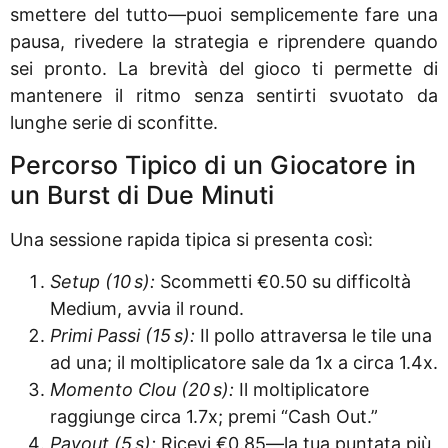
smettere del tutto—puoi semplicemente fare una
pausa, rivedere la strategia e riprendere quando
sei pronto. La brevità del gioco ti permette di
mantenere il ritmo senza sentirti svuotato da
lunghe serie di sconfitte.
Percorso Tipico di un Giocatore in
un Burst di Due Minuti
Una sessione rapida tipica si presenta così:
Setup (10 s):
Scommetti €0.50 su difficoltà
Medium, avvia il round.
Primi Passi (15 s):
Il pollo attraversa le tile una
ad una; il moltiplicatore sale da 1x a circa 1.4x.
Momento Clou (20 s):
Il moltiplicatore
raggiunge circa 1.7x; premi “Cash Out.”
Payout (5 s):
Ricevi €0.85—la tua puntata più