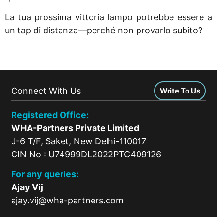
La tua prossima vittoria lampo potrebbe essere a
un tap di distanza—perché non provarlo subito?
Connect With Us
Write To Us
Registered Office:
WHA-Partners Private Limited
J-6 T/F, Saket, New Delhi-110017
CIN No : U74999DL2022PTC409126
For any queries:
Ajay Vij
ajay.vij@wha-partners.com