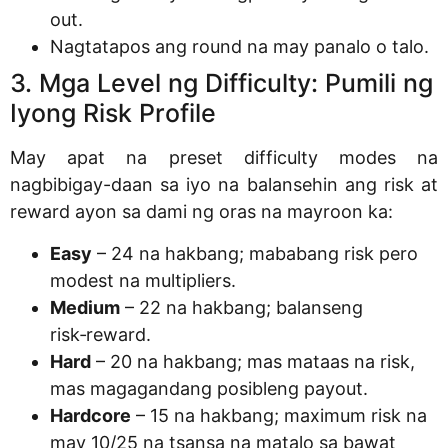
out.
Nagtatapos ang round na may panalo o talo.
3. Mga Level ng Difficulty: Pumili ng
Iyong Risk Profile
May apat na preset difficulty modes na
nagbibigay-daan sa iyo na balansehin ang risk at
reward ayon sa dami ng oras na mayroon ka:
Easy
– 24 na hakbang; mababang risk pero
modest na multipliers.
Medium
– 22 na hakbang; balanseng
risk‑reward.
Hard
– 20 na hakbang; mas mataas na risk,
mas magagandang posibleng payout.
Hardcore
– 15 na hakbang; maximum risk na
may 10/25 na tsansa na matalo sa bawat