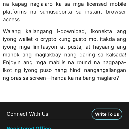
na kapag naglalaro ka sa mga licensed mobile
platforms na sumusuporta sa instant browser
access.
Walang kailangang i-download, ikonekta ang
iyong wallet o crypto kung gusto mo, itakda ang
iyong mga limitasyon at pusta, at hayaang ang
manok ang maglakbay nang daring sa kalsada!
Enjoyin ang mga mabilis na round na nagpapa-
ikot ng iyong puso nang hindi nangangailangan
ng oras sa screen—handa ka na bang maglaro?
Connect With Us
Write To Us
Registered Office: