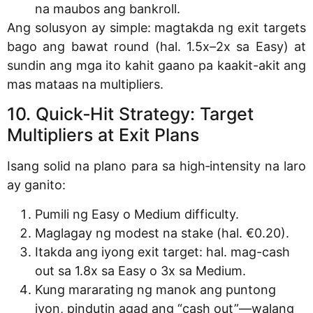
na maubos ang bankroll.
Ang solusyon ay simple: magtakda ng exit targets
bago ang bawat round (hal. 1.5x–2x sa Easy) at
sundin ang mga ito kahit gaano pa kaakit-akit ang
mas mataas na multipliers.
10. Quick‑Hit Strategy: Target
Multipliers at Exit Plans
Isang solid na plano para sa high‑intensity na laro
ay ganito:
Pumili ng Easy o Medium difficulty.
Maglagay ng modest na stake (hal. €0.20).
Itakda ang iyong exit target: hal. mag-cash
out sa 1.8x sa Easy o 3x sa Medium.
Kung mararating ng manok ang puntong
iyon, pindutin agad ang “cash out”—walang