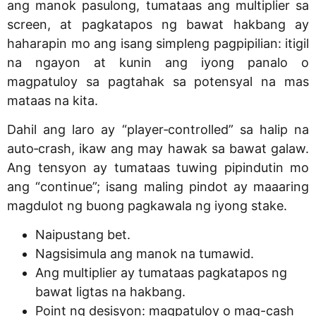
ang manok pasulong, tumataas ang multiplier sa
screen, at pagkatapos ng bawat hakbang ay
haharapin mo ang isang simpleng pagpipilian: itigil
na ngayon at kunin ang iyong panalo o
magpatuloy sa pagtahak sa potensyal na mas
mataas na kita.
Dahil ang laro ay “player‑controlled” sa halip na
auto‑crash, ikaw ang may hawak sa bawat galaw.
Ang tensyon ay tumataas tuwing pipindutin mo
ang “continue”; isang maling pindot ay maaaring
magdulot ng buong pagkawala ng iyong stake.
Naipustang bet.
Nagsisimula ang manok na tumawid.
Ang multiplier ay tumataas pagkatapos ng
bawat ligtas na hakbang.
Point ng desisyon: magpatuloy o mag-cash