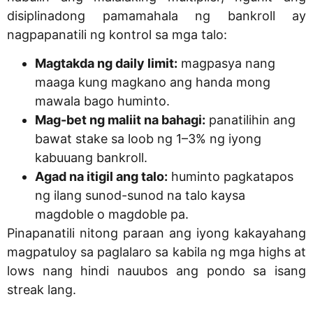
disiplinadong pamamahala ng bankroll ay
nagpapanatili ng kontrol sa mga talo:
Magtakda ng daily limit:
magpasya nang
maaga kung magkano ang handa mong
mawala bago huminto.
Mag-bet ng maliit na bahagi:
panatilihin ang
bawat stake sa loob ng 1–3% ng iyong
kabuuang bankroll.
Agad na itigil ang talo:
huminto pagkatapos
ng ilang sunod-sunod na talo kaysa
magdoble o magdoble pa.
Pinapanatili nitong paraan ang iyong kakayahang
magpatuloy sa paglalaro sa kabila ng mga highs at
lows nang hindi nauubos ang pondo sa isang
streak lang.