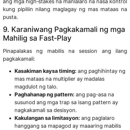
ang mga high‑stakes na manlalaro na nasa kontrol
kung pipiliin nilang maglagay ng mas mataas na
pusta.
9. Karaniwang Pagkakamali ng mga
Mahilig sa Fast‑Play
Pinapalakas ng mabilis na session ang ilang
pagkakamali:
Kasakiman kaysa timing:
ang paghihintay ng
mas mataas na multiplier ay madalas
magdulot ng talo.
Paghahanap ng pattern:
ang pag-asa na
susunod ang mga trap sa isang pattern ay
nagkakamali sa desisyon.
Kakulangan sa limitasyon:
ang paglalaro
hanggang sa mapagod ay maaaring mabilis