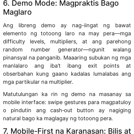
6. Demo Mode: Magpraktis Bago
Maglaro
Ang libreng demo ay nag-iingat ng bawat
elemento ng totoong laro na may pera—mga
difficulty levels, multipliers, at ang parehong
random number generator—ngunit walang
pinansyal na panganib. Maaaring subukan ng mga
manlalaro ang iba’t ibang exit points at
obserbahan kung gaano kadalas lumalabas ang
mga partikular na multiplier.
Matutulungan ka rin ng demo na masanay sa
mobile interface: swipe gestures para magpatuloy
o pindutin ang cash‑out button ay nagiging
natural bago ka maglagay ng totoong pera.
7. Mobile‑First na Karanasan: Bilis at