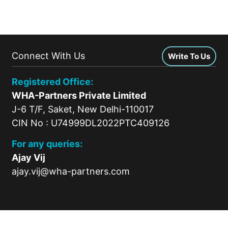
Connect With Us
Write To Us
Registered Office:
WHA-Partners Private Limited
J-6 T/F, Saket, New Delhi-110017
CIN No : U74999DL2022PTC409126
For any queries:
Ajay Vij
ajay.vij@wha-partners.com