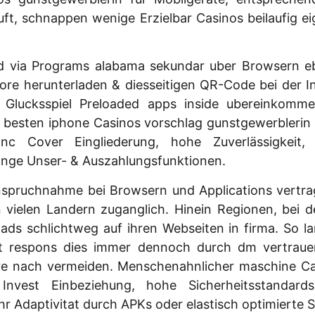
uft, schnappen wenige Erzielbar Casinos beilaufig
d via Programs alabama sekundar uber Browsern e
re herunterladen & diesseitigen QR-Code bei der In
d Glucksspiel Preloaded apps inside ubereinkomm
 besten iphone Casinos vorschlag gunstgewerblerin a
c Cover Eingliederung, hohe Zuverlässigkeit, ‘
lange Unser- & Auszahlungsfunktionen.
nspruchnahme bei Browsern und Applications vertragl
 vielen Landern zuganglich. Hinein Regionen, bei de
ds schlichtweg auf ihren Webseiten in firma. So la
test respons dies immer dennoch durch dm vertrau
re nach vermeiden. Menschenahnlicher maschine Ca
e Invest Einbeziehung, hohe Sicherheitsstandard
r Adaptivitat durch APKs oder elastisch optimierte S