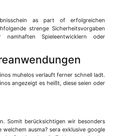
bnisschein as part of erfolgreichen
hfolgende strenge Sicherheitsvorgaben
 namhaften Spieleentwicklern oder
wareanwendungen
s muhelos verlauft ferner schnell ladt.
nos angezeigt es heißt, diese seien oder
en. Somit berücksichtigen wir besonders
de welchem ausma? sera exklusive google