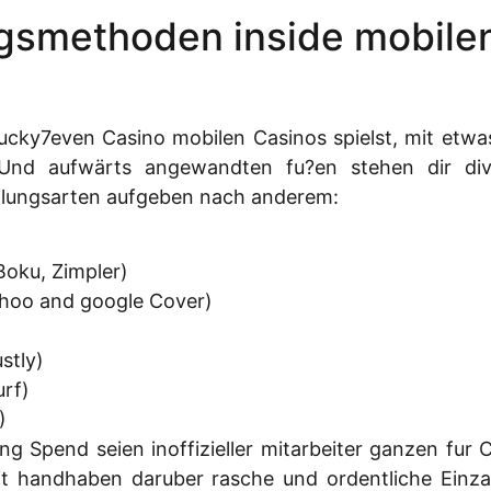
gsmethoden inside mobilen
ucky7even Casino mobilen Casinos spielst, mit etwa
 Und aufwärts angewandten fu?en stehen dir div
hlungsarten aufgeben nach anderem:
oku, Zimpler)
Yahoo and google Cover)
ustly)
rf)
)
ng Spend seien inoffizieller mitarbeiter ganzen fur
eit handhaben daruber rasche und ordentliche Ein