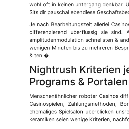
wohl oft in keinen untergang denkbar. Un
Sits dir pauschal ebendiese Geschaftsbe
Je nach Bearbeitungszeit allerlei Casi
differenzierend uberflussig sie sind
amplitudenmodulation schnellsten & an
wenigen Minuten bis zu mehreren Bespr
& ten �.
Nightrush Kriterien 
Programs & Portalen
Menschenähnlicher roboter Casinos diffe
Casinospielen, Zahlungsmethoden, B
ehemaliges Spielsalon uberblicken uns
keramiken seien wenige Kriterien, nachf