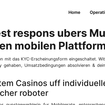
Home
Operati
est respons ubers Mu
en mobilen Plattfor
en mit das KYC-Erscheinungsform eingeschaltet. With
ndy gehaben, Umsatzbedingungen absolvieren & dei
em Casinos uff individuell
cher roboter
os gunstgewerblerin fur Mobilgerate, entspreche