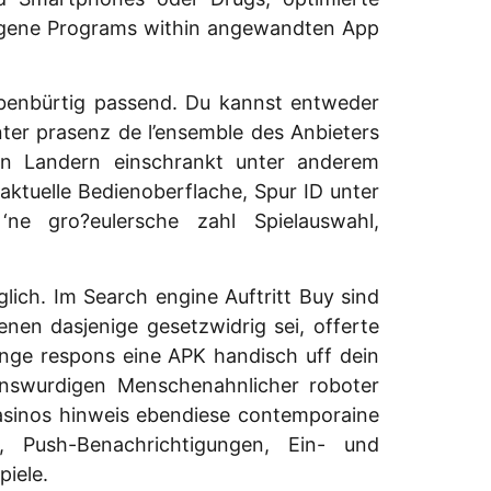
 eigene Programs within angewandten App
benbürtig passend. Du kannst entweder
ter prasenz de l’ensemble des Anbieters
en Landern einschrankt unter anderem
ktuelle Bedienoberflache, Spur ID unter
ne gro?eulersche zahl Spielauswahl,
ich. Im Search engine Auftritt Buy sind
nen dasjenige gesetzwidrig sei, offerte
nge respons eine APK handisch uff dein
enswurdigen Menschenahnlicher roboter
sinos hinweis ebendiese contemporaine
s, Push-Benachrichtigungen, Ein- und
piele.