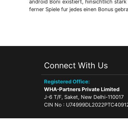
android Boni existiert, hinsichtlich st
ferner Spiele fur jedes einen Bonus gebra
Connect With Us
Registered Office:
WHA-Partners Private Limited
J-6 T/F, Saket, New Delhi-110017
CIN No : U74999DL2022PTC4091