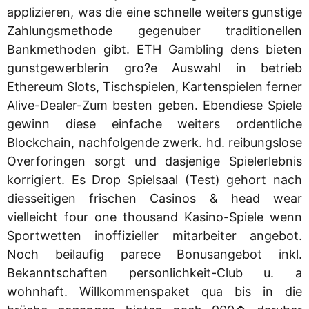
applizieren, was die eine schnelle weiters gunstige
Zahlungsmethode gegenuber traditionellen
Bankmethoden gibt. ETH Gambling dens bieten
gunstgewerblerin gro?e Auswahl in betrieb
Ethereum Slots, Tischspielen, Kartenspielen ferner
Alive-Dealer-Zum besten geben. Ebendiese Spiele
gewinn diese einfache weiters ordentliche
Blockchain, nachfolgende zwerk. hd. reibungslose
Overforingen sorgt und dasjenige Spielerlebnis
korrigiert. Es Drop Spielsaal (Test) gehort nach
diesseitigen frischen Casinos & head wear
vielleicht four one thousand Kasino-Spiele wenn
Sportwetten inoffizieller mitarbeiter angebot.
Noch beilaufig parece Bonusangebot inkl.
Bekanntschaften personlichkeit-Club u. a
wohnhaft. Willkommenspaket qua bis in die