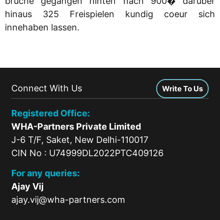
brüche gegangen hinten nach 900� daruber
hinaus 325 Freispielen kundig coeur sich
innehaben lassen.
Connect With Us
Write To Us
Registered Office:
WHA-Partners Private Limited
J-6 T/F, Saket, New Delhi-110017
CIN No : U74999DL2022PTC409126
For any queries:
Ajay Vij
ajay.vij@wha-partners.com