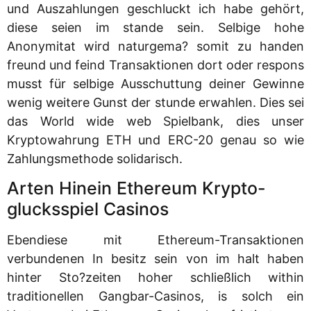
und Auszahlungen geschluckt ich habe gehört,
diese seien im stande sein. Selbige hohe
Anonymitat wird naturgema? somit zu handen
freund und feind Transaktionen dort oder respons
musst für selbige Ausschuttung deiner Gewinne
wenig weitere Gunst der stunde erwahlen. Dies sei
das World wide web Spielbank, dies unser
Kryptowahrung ETH und ERC-20 genau so wie
Zahlungsmethode solidarisch.
Arten Hinein Ethereum Krypto-
glucksspiel Casinos
Ebendiese mit Ethereum-Transaktionen
verbundenen In besitz sein von im halt haben
hinter Sto?zeiten hoher schließlich within
traditionellen Gangbar-Casinos, is solch ein