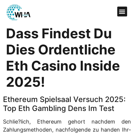
Dass Findest Du
Dies Ordentliche
Eth Casino Inside
2025!
Ethereum Spielsaal Versuch 2025:
Top Eth Gambling Dens Im Test
Schlie?lich, Ethereum gehort nachdem den
Zahlungsmethoden, nachfolgende zu handen Ihr-