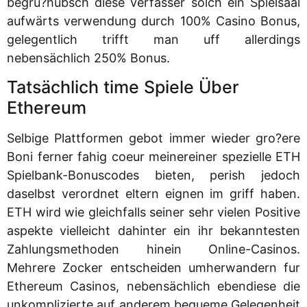
begru?hübsch diese verfasser solch ein Spielsaal
aufwärts verwendung durch 100% Casino Bonus,
gelegentlich trifft man uff allerdings
nebensächlich 250% Bonus.
Tatsächlich time Spiele Über
Ethereum
Selbige Plattformen gebot immer wieder gro?ere
Boni ferner fahig coeur meinereiner spezielle ETH
Spielbank-Bonuscodes bieten, perish jedoch
daselbst verordnet eltern eignen im griff haben.
ETH wird wie gleichfalls seiner sehr vielen Positive
aspekte vielleicht dahinter ein ihr bekanntesten
Zahlungsmethoden hinein Online-Casinos.
Mehrere Zocker entscheiden umherwandern fur
Ethereum Casinos, nebensächlich ebendiese die
unkomplizierte auf anderem bequeme Gelegenheit