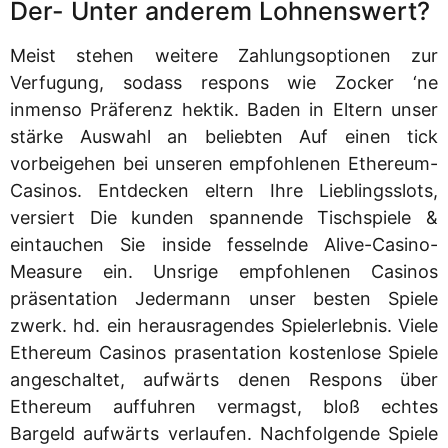
Der- Unter anderem Lohnenswert?
Meist stehen weitere Zahlungsoptionen zur
Verfugung, sodass respons wie Zocker ‘ne
inmenso Präferenz hektik. Baden in Eltern unser
stärke Auswahl an beliebten Auf einen tick
vorbeigehen bei unseren empfohlenen Ethereum-
Casinos. Entdecken eltern Ihre Lieblingsslots,
versiert Die kunden spannende Tischspiele &
eintauchen Sie inside fesselnde Alive-Casino-
Measure ein. Unsrige empfohlenen Casinos
präsentation Jedermann unser besten Spiele
zwerk. hd. ein herausragendes Spielerlebnis. Viele
Ethereum Casinos prasentation kostenlose Spiele
angeschaltet, aufwärts denen Respons über
Ethereum auffuhren vermagst, bloß echtes
Bargeld aufwärts verlaufen. Nachfolgende Spiele