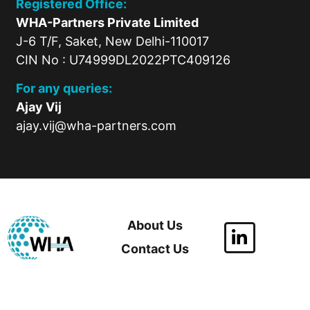
Registered Office:
WHA-Partners Private Limited
J-6 T/F, Saket, New Delhi-110017
CIN No : U74999DL2022PTC409126
For any queries:
Ajay Vij
ajay.vij@wha-partners.com
About Us
Contact Us