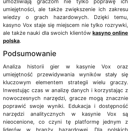
umożliwiają graczom nie tylko poprawę ich
umiejętności, ale także zwiększenie ich zakresu
wiedzy o grach hazardowych. Dzięki temu,
kasyno Vox staje się miejscem nie tylko rozrywki,
ale także nauki dla swoich klientów
kasyno online
polska
.
Podsumowanie
Analiza historii gier w kasynie Vox oraz
umiejętność przewidywania wyników stały się
kluczowym elementem strategii wielu graczy.
Inwestując czas w analizę danych i korzystając z
nowoczesnych narzędzi, gracze mogą znacznie
poprawić swoje wyniki. Edukacja i dostępność
narzędzi analitycznych w kasynie Vox są
nieocenione, co czyni tę platformę jednym z
liderów w branży hazardowej. Dla polskich