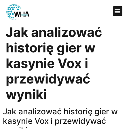
Jak analizować
historię gier w
kasynie Vox i
przewidywać
wyniki
Jak analizować historię gier w
kasynie Vox i przewidywać