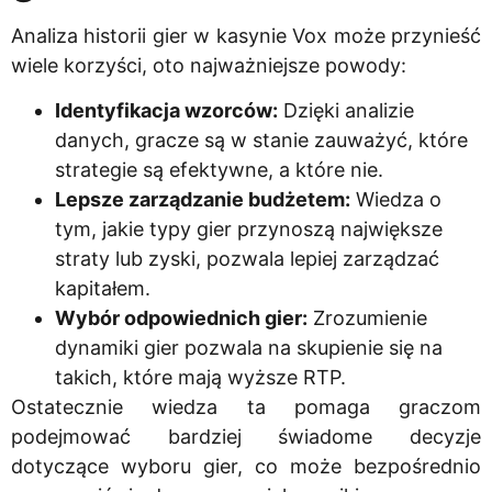
Analiza historii gier w kasynie Vox może przynieść
wiele korzyści, oto najważniejsze powody:
Identyfikacja wzorców:
Dzięki analizie
danych, gracze są w stanie zauważyć, które
strategie są efektywne, a które nie.
Lepsze zarządzanie budżetem:
Wiedza o
tym, jakie typy gier przynoszą największe
straty lub zyski, pozwala lepiej zarządzać
kapitałem.
Wybór odpowiednich gier:
Zrozumienie
dynamiki gier pozwala na skupienie się na
takich, które mają wyższe RTP.
Ostatecznie wiedza ta pomaga graczom
podejmować bardziej świadome decyzje
dotyczące wyboru gier, co może bezpośrednio