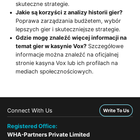
skuteczne strategie.
Jakie są korzyści z analizy historii gier?
Poprawa zarządzania budżetem, wybór
lepszych gier i skuteczniejsze strategie.
Gdzie mogę znaleźć więcej informacji na
temat gier w kasynie Vox?
Szczegółowe
informacje można znaleźć na oficjalnej
stronie kasyna Vox lub ich profilach na
mediach społecznościowych.
Connect With Us
Write To Us
Registered Office:
WHA-Partners Private Limited