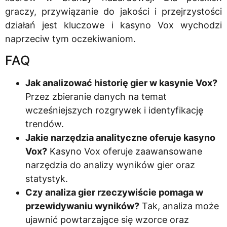
graczy, przywiązanie do jakości i przejrzystości
działań jest kluczowe i kasyno Vox wychodzi
naprzeciw tym oczekiwaniom.
FAQ
Jak analizować historię gier w kasynie Vox?
Przez zbieranie danych na temat
wcześniejszych rozgrywek i identyfikację
trendów.
Jakie narzędzia analityczne oferuje kasyno
Vox?
Kasyno Vox oferuje zaawansowane
narzędzia do analizy wyników gier oraz
statystyk.
Czy analiza gier rzeczywiście pomaga w
przewidywaniu wyników?
Tak, analiza może
ujawnić powtarzające się wzorce oraz