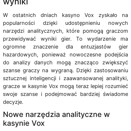
wyniki
W ostatnich dniach kasyno Vox zyskało na
popularności dzięki udostępnieniu nowych
narzędzi analitycznych, które pomogą graczom
przewidywać wyniki gier. To wydarzenie ma
ogromne znaczenie dla entuzjastów gier
hazardowych, ponieważ nowoczesne podejścia
do analizy danych mogą znacząco zwiększyć
szanse graczy na wygraną. Dzięki zastosowaniu
sztucznej inteligencji i zaawansowanej analityki,
gracze w kasynie Vox mogą teraz lepiej rozumieć
swoje szanse i podejmować bardziej świadome
decyzje.
Nowe narzędzia analityczne w
kasynie Vox