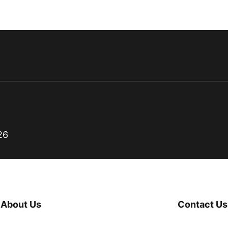
26
About Us
Contact Us