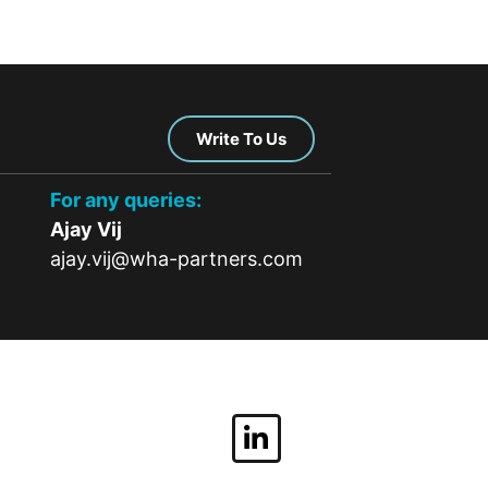
Write To Us
For any queries:
Ajay Vij
ajay.vij@wha-partners.com