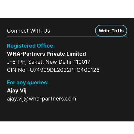
Connect With Us
Write To Us
Registered Office:
WHA-Partners Private Limited
J-6 T/F, Saket, New Delhi-110017
CIN No : U74999DL2022PTC409126
For any queries:
Ajay Vij
ajay.vij@wha-partners.com