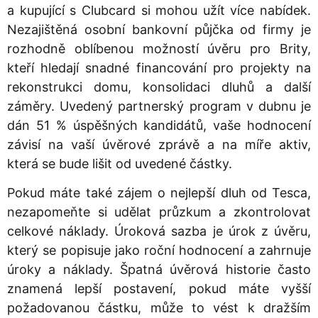
a kupující s Clubcard si mohou užít více nabídek.
Nezajištěná osobní bankovní půjčka od firmy je
rozhodně oblíbenou možností úvěru pro Brity,
kteří hledají snadné financování pro projekty na
rekonstrukci domu, konsolidaci dluhů a další
záměry. Uvedený partnerský program v dubnu je
dán 51 % úspěšných kandidátů, vaše hodnocení
závisí na vaší úvěrové zprávě a na míře aktiv,
která se bude lišit od uvedené částky.
Pokud máte také zájem o nejlepší dluh od Tesca,
nezapomeňte si udělat průzkum a zkontrolovat
celkové náklady. Úroková sazba je úrok z úvěru,
který se popisuje jako roční hodnocení a zahrnuje
úroky a náklady. Špatná úvěrová historie často
znamená lepší postavení, pokud máte vyšší
požadovanou částku, může to vést k dražším