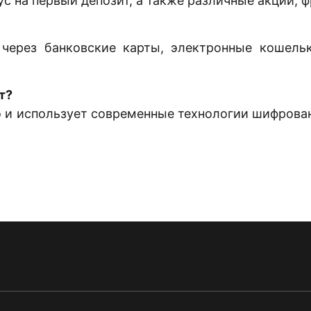
ус на первый депозит, а также различные акции, 
через банковские карты, электронные кошель
т?
о и использует современные технологии шифрован