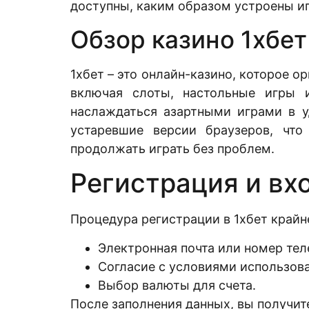
доступны, каким образом устроены иг
Обзор казино 1хбет
1хбет – это онлайн-казино, которое о
включая слоты, настольные игры 
наслаждаться азартными играми в у
устаревшие версии браузеров, чт
продолжать играть без проблем.
Регистрация и вх
Процедура регистрации в 1хбет крайн
Электронная почта или номер тел
Согласие с условиями использова
Выбор валюты для счета.
После заполнения данных, вы получит