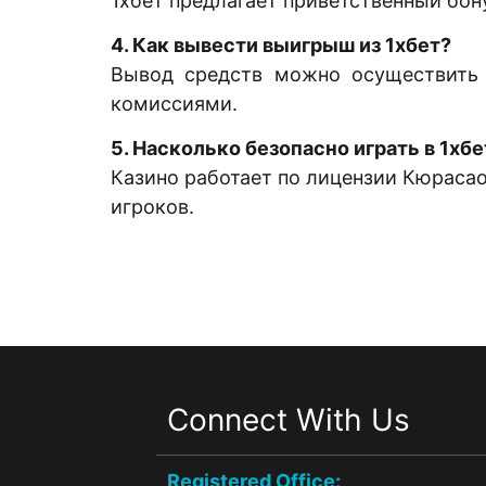
1хбет предлагает приветственный бон
4. Как вывести выигрыш из 1хбет?
Вывод средств можно осуществить 
комиссиями.
5. Насколько безопасно играть в 1хбе
Казино работает по лицензии Кюраса
игроков.
Connect With Us
Registered Office: