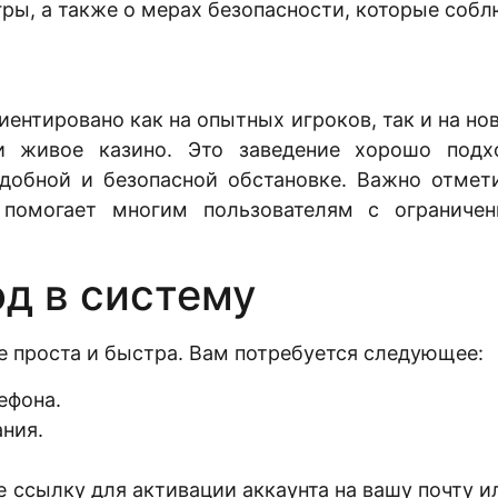
ры, а также о мерах безопасности, которые собл
риентировано как на опытных игроков, так и на но
и живое казино. Это заведение хорошо подх
добной и безопасной обстановке. Важно отмети
о помогает многим пользователям с ограниче
од в систему
е проста и быстра. Вам потребуется следующее:
ефона.
ния.
е ссылку для активации аккаунта на вашу почту