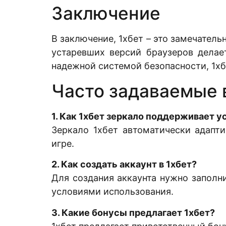
Заключение
В заключение, 1хбет – это замечател
устаревших версий браузеров дела
надежной системой безопасности, 1хб
Часто задаваемые
1. Как 1хбет зеркало поддерживает 
Зеркало 1хбет автоматически адапт
игре.
2. Как создать аккаунт в 1хбет?
Для создания аккаунта нужно заполни
условиями использования.
3. Какие бонусы предлагает 1хбет?