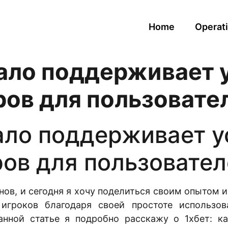
Home
Operati
кало поддерживает
ров для пользовате
кало поддерживает 
ров для пользовате
ов, и сегодня я хочу поделиться своим опытом и
игроков благодаря своей простоте использов
анной статье я подробно расскажу о 1хбет: ка