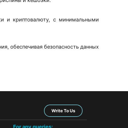
фриспины и кешбэки.
ки и криптовалюту, с минимальными
ия, обеспечивая безопасность данных
Write To Us
For any queries: