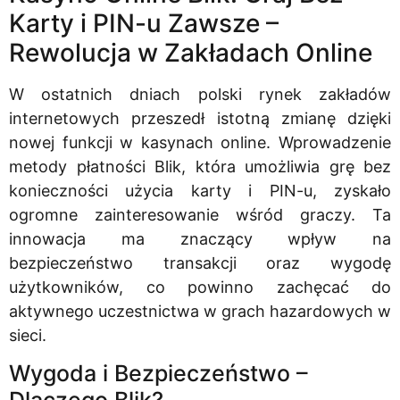
Karty i PIN-u Zawsze –
Rewolucja w Zakładach Online
W ostatnich dniach polski rynek zakładów
internetowych przeszedł istotną zmianę dzięki
nowej funkcji w kasynach online. Wprowadzenie
metody płatności Blik, która umożliwia grę bez
konieczności użycia karty i PIN-u, zyskało
ogromne zainteresowanie wśród graczy. Ta
innowacja ma znaczący wpływ na
bezpieczeństwo transakcji oraz wygodę
użytkowników, co powinno zachęcać do
aktywnego uczestnictwa w grach hazardowych w
sieci.
Wygoda i Bezpieczeństwo –