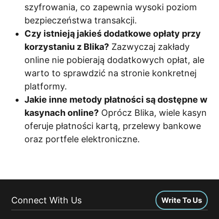
szyfrowania, co zapewnia wysoki poziom
bezpieczeństwa transakcji.
Czy istnieją jakieś dodatkowe opłaty przy
korzystaniu z Blika?
Zazwyczaj zakłady
online nie pobierają dodatkowych opłat, ale
warto to sprawdzić na stronie konkretnej
platformy.
Jakie inne metody płatności są dostępne w
kasynach online?
Oprócz Blika, wiele kasyn
oferuje płatności kartą, przelewy bankowe
oraz portfele elektroniczne.
Connect With Us
Write To Us