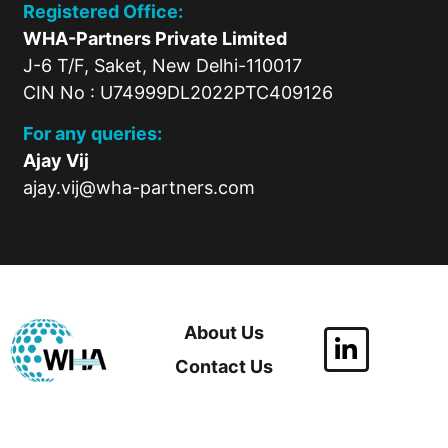
Registered Office:
WHA-Partners Private Limited
J-6 T/F, Saket, New Delhi-110017
CIN No : U74999DL2022PTC409126
For any queries:
Ajay Vij
ajay.vij@wha-partners.com
About Us
Contact Us