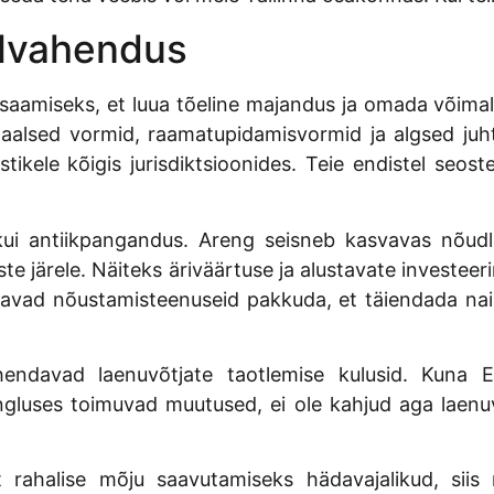
alvahendus
 saamiseks, et luua tõeline majandus ja omada võimal
naalsed vormid, raamatupidamisvormid ja algsed juh
mistikele kõigis jurisdiktsioonides. Teie endistel se
 kui antiikpangandus. Areng seisneb kasvavas nõud
liste järele. Näiteks äriväärtuse ja alustavate investee
aavad nõustamisteenuseid pakkuda, et täiendada nai
endavad laenuvõtjate taotlemise kulusid. Kuna Ee
ngluses toimuvad muutused, ei ole kahjud aga laen
ahalise mõju saavutamiseks hädavajalikud, siis