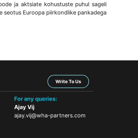
pode ja aktsiate kohustuste puhul sageli
de seotus Euroopa piirkondlike pankadega
Write To Us
For any queries:
Ajay Vij
ajay.vij@wha-partners.com