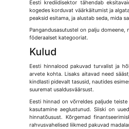
Eesti krediidisektor tähendab eksitava
kogedes korduvat väärkäitumist ja algat
peaksid esitama, ja alustab seda, mida s
Pangandusasutustel on palju domeene, m
föderaalset kategooriat.
Kulud
Eesti hinnalood pakuvad turvalist ja hõ
arvete kohta. Lisaks aitavad need sääst
kindlasti pidevalt tasusid, nautides esim
suuremat usaldusväärsust.
Eesti hinnad on võrreldes paljude teiste
kasutamine aeglustunud. Siiski on uued p
hinnatõusust. Kõrgemad finantseerimis
rahvusvahelised liikmed pakuvad madalam