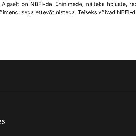
 Algselt on NBFI-de lühinimede, näiteks hoiuste, re
tsvõimendusega ettevõtmistega. Teiseks võivad NBFI-
26