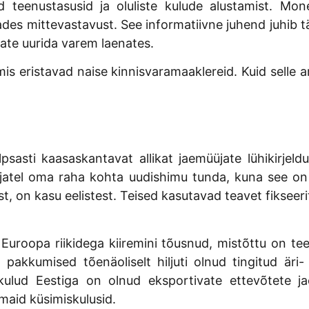
id teenustasusid ja oluliste kulude alustamist. Mon
ades mittevastavust. See informatiivne juhend juhib
aate uurida varem laenates.
is eristavad naise kinnisvaramaaklereid.
Kuid selle a
lpsasti kaasaskantavat allikat jaemüüjate lühikirje
jatel oma raha kohta uudishimu tunda, kuna see on l
est, on kasu eelistest. Teised kasutavad teavet fikse
 Euroopa riikidega kiiremini tõusnud, mistõttu on t
akkumised tõenäoliselt hiljuti olnud tingitud äri- j
kulud Eestiga on olnud eksportivate ettevõtete ja
aid küsimiskulusid.