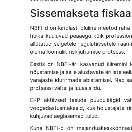
Sissemakseta fiska
NBFI-d on kindlasti oluline meetod raha
hulka kuuluvad peaaegu kõik professio
allutatud selgetele regulatiivsetele raa
olema loomulik riskijuhtimise protsess.
Eestis on NBFI-äri kasvanud kiiremini
nõustamise ja selle alustavate äriliste ee
varajaste idufirmade abistamisel. Nad s
protsessi vältel ja luues sildu.
EKP aktiivsed tasude puudujäägid väh
voogedastusmakseid, kus hoiustajate ri
kuhjuvad aeglasemad tulud.
Kuna NBFI-d on majanduskeskkonnast r