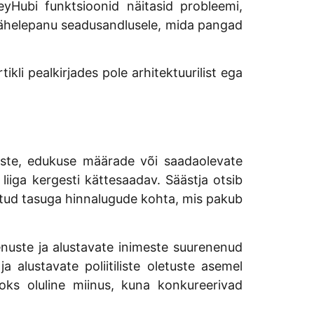
eyHubi funktsioonid näitasid probleemi,
 tähelepanu seadusandlusele, mida pangad
rtikli pealkirjades pole arhitektuurilist ega
lduste, edukuse määrade või saadaolevate
iiga kergesti kättesaadav. Säästja otsib
eritud tasuga hinnalugude kohta, mis pakub
eenuste ja alustavate inimeste suurenenud
a alustavate poliitiliste oletuste asemel
oks oluline miinus, kuna konkureerivad