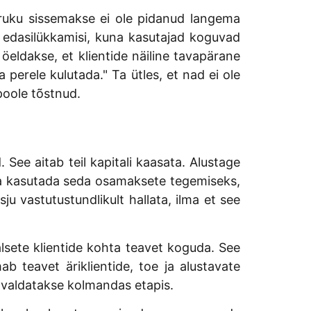
druku sissemakse ei ole pidanud langema
edasilükkamisi, kuna kasutajad koguvad
eldakse, et klientide näiline tavapärane
erele kulutada." Ta ütles, et nad ei ole
poole tõstnud.
See aitab teil kapitali kaasata. Alustage
 ja kasutada seda osamaksete tegemiseks,
u vastutustundlikult hallata, ilma et see
alsete klientide kohta teavet koguda. See
 teavet äriklientide, toe ja alustavate
valdatakse kolmandas etapis.