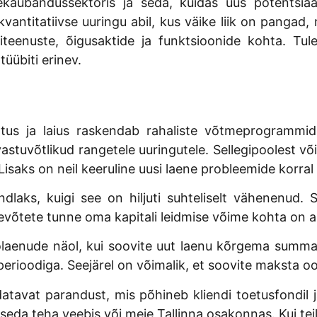
 jaekaubandussektoris ja seda, kuidas uus potents
antitatiivse uuringu abil, kus väike liik on pangad, 
emiteenuste, õigusaktide ja funktsioonide kohta. T
üübiti erinev.
tus ja laius raskendab rahaliste võtmeprogrammid
vastuvõtlikud rangetele uuringutele. Sellegipoolest võ
Lisaks on neil keeruline uusi laene probleemide korra
aks, kuigi see on hiljuti suhteliselt vähenenud. S
evõtete tunne oma kapitali leidmise võime kohta on a
rolaenude näol, kui soovite uut laenu kõrgema summ
perioodiga. Seejärel on võimalik, et soovite maksta o
avat parandust, mis põhineb kliendi toetusfondil ja 
seda teha veebis või meie Tallinna osakonnas. Kui te