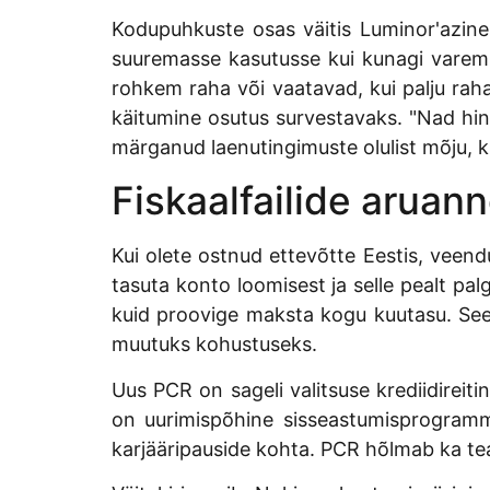
Kodupuhkuste osas väitis Luminor'azine
suuremasse kasutusse kui kunagi varem
rohkem raha või vaatavad, kui palju rah
käitumine osutus survestavaks. "Nad hin
märganud laenutingimuste olulist mõju, 
Fiskaalfailide aruan
Kui olete ostnud ettevõtte Eestis, veend
tasuta konto loomisest ja selle pealt pa
kuid proovige maksta kogu kuutasu. See v
muutuks kohustuseks.
Uus PCR on sageli valitsuse krediidireit
on uurimispõhine sisseastumisprogramm 
karjääripauside kohta. PCR hõlmab ka t