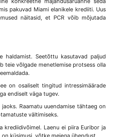
iaalne konkreetne majandusaruanne seda
mis pakuvad Miami elanikele krediiti. Uus
ulemused näitasid, et PCR võib mõjutada
e haldamist. Seetõttu kasutavad paljud
ib teie võlgade menetlemise protsess olla
l eemaldada.
ee on osaliselt tingitud intressimäärade
ga endiselt väga tugev.
a jaoks. Raamatu uuendamise tähtaeg on
otamatuste vältimiseks.
krediidivõimel. Laenu ei piira Euribor ja
il on küsimusi, võtke meiega ühendust.