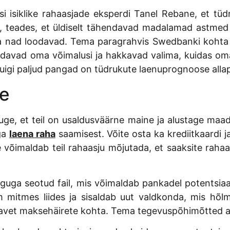
si isiklike rahaasjade eksperdi Tanel Rebane, et tü
, teades, et üldiselt tähendavad madalamad astmed 
a nad loodavad. Tema paragrahvis Swedbanki kohta ö
davad oma võimalusi ja hakkavad valima, kuidas oma p
kuigi paljud pangad on tüdrukute laenuprognoose alla
ne
uge, et teil on usaldusväärne maine ja alustage maad. 
lga
laena raha
saamisest. Võite osta ka krediitkaardi
õimaldab teil rahaasju mõjutada, et saaksite rahaasj
inguga seotud fail, mis võimaldab pankadel potentsia
mitmes liides ja sisaldab uut valdkonda, mis hõlmab
eavet maksehäirete kohta. Tema tegevuspõhimõtted a