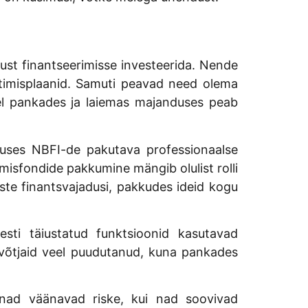
ust finantseerimisse investeerida. Nende
timisplaanid. Samuti peavad need olema
ostel pankades ja laiemas majanduses peab
luses NBFI-de pakutava professionaalse
rimisfondide pakkumine mängib olulist rolli
ste finantsvajadusi, pakkudes ideid kogu
sti täiustatud funktsioonid kasutavad
uvõtjaid veel puudutanud, kuna pankades
 nad väänavad riske, kui nad soovivad