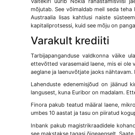
Väitekiri uurib Nokia rahastamisviisi
mõjutab. See võimaldab meil seda teha kv
Austraalia lisas kahtlusi naiste süste
kapitaliprotsessi, kuid see mõju on pangat
Varakult krediiti
Tarbijapanganduse valdkonna väike ula
ettevõtted varasemaid laene, mis ei ole 
aeglane ja laenuvõtjate jaoks nähtavam. 
Lahenduste edenemisjõud on jäänud kindl
langusest, kuna Euribor on madalam. Ett
Finora pakub teatud määral laene, mik
umbes 10 aastat ja tasu on piiratud kogu
Inbank pakub magistrikraadidele kohandat
see makstakse tagasi õigeaegselt. Saate 