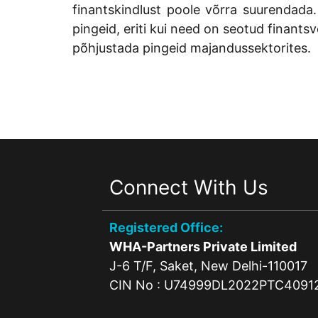
finantskindlust poole võrra suurendada.
pingeid, eriti kui need on seotud finan
põhjustada pingeid majandussektorites.
Connect With Us
Registered Office:
WHA-Partners Private Limited
J-6 T/F, Saket, New Delhi-110017
CIN No : U74999DL2022PTC4091