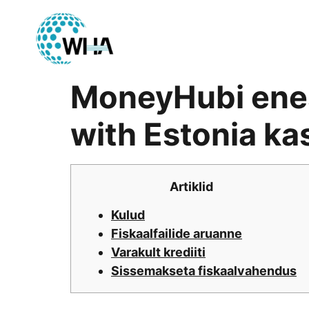
MoneyHubi enes
with Estonia k
Artiklid
Kulud
Fiskaalfailide aruanne
Varakult krediiti
Sissemakseta fiskaalvahendus