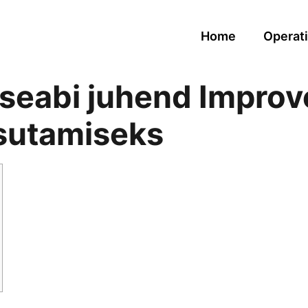
Home
Operati
eabi juhend Improve
asutamiseks