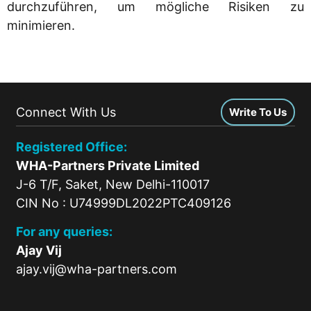
durchzuführen, um mögliche Risiken zu
minimieren.
Connect With Us
Write To Us
Registered Office:
WHA-Partners Private Limited
J-6 T/F, Saket, New Delhi-110017
CIN No : U74999DL2022PTC409126
For any queries:
Ajay Vij
ajay.vij@wha-partners.com