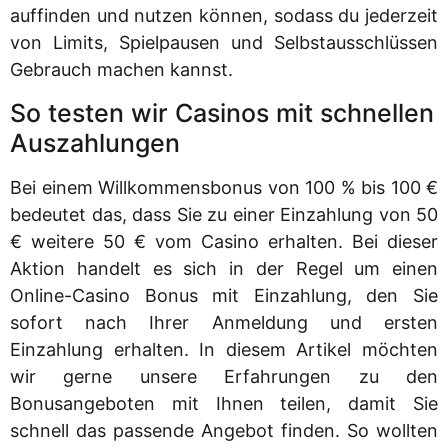
auffinden und nutzen können, sodass du jederzeit
von Limits, Spielpausen und Selbstausschlüssen
Gebrauch machen kannst.
So testen wir Casinos mit schnellen
Auszahlungen
Bei einem Willkommensbonus von 100 % bis 100 €
bedeutet das, dass Sie zu einer Einzahlung von 50
€ weitere 50 € vom Casino erhalten. Bei dieser
Aktion handelt es sich in der Regel um einen
Online-Casino Bonus mit Einzahlung, den Sie
sofort nach Ihrer Anmeldung und ersten
Einzahlung erhalten. In diesem Artikel möchten
wir gerne unsere Erfahrungen zu den
Bonusangeboten mit Ihnen teilen, damit Sie
schnell das passende Angebot finden. So wollten