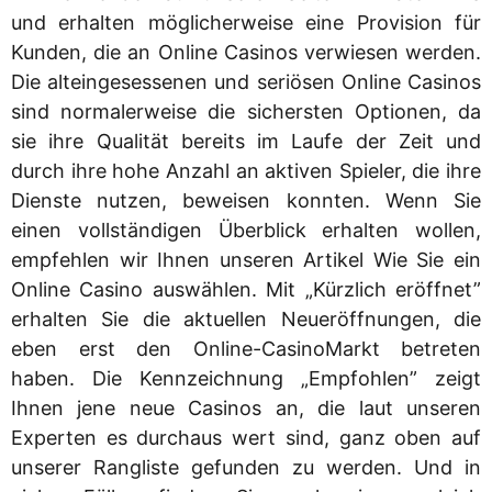
und erhalten möglicherweise eine Provision für
Kunden, die an Online Casinos verwiesen werden.
Die alteingesessenen und seriösen Online Casinos
sind normalerweise die sichersten Optionen, da
sie ihre Qualität bereits im Laufe der Zeit und
durch ihre hohe Anzahl an aktiven Spieler, die ihre
Dienste nutzen, beweisen konnten. Wenn Sie
einen vollständigen Überblick erhalten wollen,
empfehlen wir Ihnen unseren Artikel Wie Sie ein
Online Casino auswählen. Mit „Kürzlich eröffnet”
erhalten Sie die aktuellen Neueröffnungen, die
eben erst den Online-CasinoMarkt betreten
haben. Die Kennzeichnung „Empfohlen” zeigt
Ihnen jene neue Casinos an, die laut unseren
Experten es durchaus wert sind, ganz oben auf
unserer Rangliste gefunden zu werden. Und in