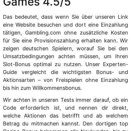
Games 4.5/5
Das bedeutet, dass wenn Sie über unseren Link
eine Website besuchen und dort eine Einzahlung
tätigen, Gambling.com ohne zusätzliche Kosten
für Sie eine Provisionszahlung erhalten kann. Wir
zeigen deutschen Spielern, worauf Sie bei den
Umsatzbedingungen achten müssen, um Ihren
Slot-Bonus optimal zu nutzen. Unser Experten-
Guide vergleicht die wichtigsten Bonus- und
Aktionsarten – von Freispielen ohne Einzahlung
bis hin zum Willkommensbonus.
Wir achten in unseren Tests immer darauf, ob ein
Code erforderlich ist, und nennen dir direkt,
welche Aktionen das betrifft und ab welchem
Betrag du mitmachen kannst. Den dortigen top