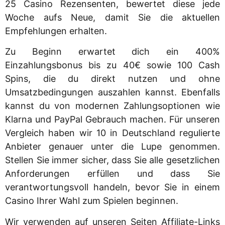
25 Casino Rezensenten, bewertet diese jede
Woche aufs Neue, damit Sie die aktuellen
Empfehlungen erhalten.
Zu Beginn erwartet dich ein 400%
Einzahlungsbonus bis zu 40€ sowie 100 Cash
Spins, die du direkt nutzen und ohne
Umsatzbedingungen auszahlen kannst. Ebenfalls
kannst du von modernen Zahlungsoptionen wie
Klarna und PayPal Gebrauch machen. Für unseren
Vergleich haben wir 10 in Deutschland regulierte
Anbieter genauer unter die Lupe genommen.
Stellen Sie immer sicher, dass Sie alle gesetzlichen
Anforderungen erfüllen und dass Sie
verantwortungsvoll handeln, bevor Sie in einem
Casino Ihrer Wahl zum Spielen beginnen.
Wir verwenden auf unseren Seiten Affiliate-Links