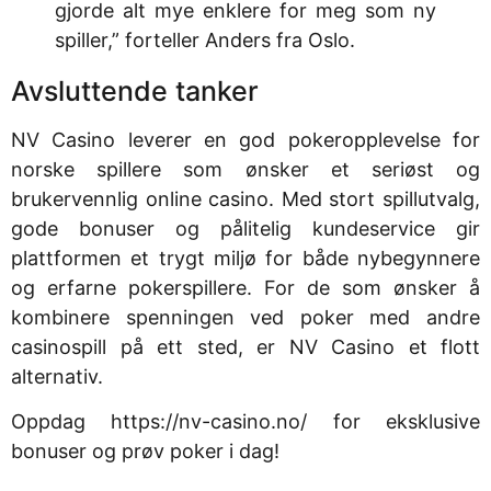
gjorde alt mye enklere for meg som ny
spiller,” forteller Anders fra Oslo.
Avsluttende tanker
NV Casino leverer en god pokeropplevelse for
norske spillere som ønsker et seriøst og
brukervennlig online casino. Med stort spillutvalg,
gode bonuser og pålitelig kundeservice gir
plattformen et trygt miljø for både nybegynnere
og erfarne pokerspillere. For de som ønsker å
kombinere spenningen ved poker med andre
casinospill på ett sted, er NV Casino et flott
alternativ.
Oppdag https://nv-casino.no/ for eksklusive
bonuser og prøv poker i dag!