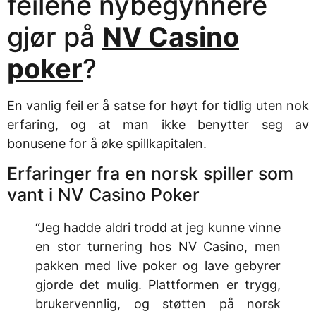
feilene nybegynnere
gjør på
NV Casino
poker
?
En vanlig feil er å satse for høyt for tidlig uten nok
erfaring, og at man ikke benytter seg av
bonusene for å øke spillkapitalen.
Erfaringer fra en norsk spiller som
vant i NV Casino Poker
“Jeg hadde aldri trodd at jeg kunne vinne
en stor turnering hos NV Casino, men
pakken med live poker og lave gebyrer
gjorde det mulig. Plattformen er trygg,
brukervennlig, og støtten på norsk