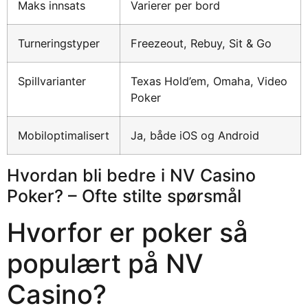
Maks innsats
Varierer per bord
Turneringstyper
Freezeout, Rebuy, Sit & Go
Spillvarianter
Texas Hold’em, Omaha, Video
Poker
Mobiloptimalisert
Ja, både iOS og Android
Hvordan bli bedre i NV Casino
Poker? – Ofte stilte spørsmål
Hvorfor er poker så
populært på NV
Casino?