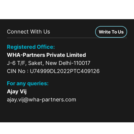
Connect With Us
Write To Us
Registered Office:
WHA-Partners Private Limited
J-6 T/F, Saket, New Delhi-110017
CIN No : U74999DL2022PTC409126
For any queries:
Ajay Vij
ajay.vij@wha-partners.com