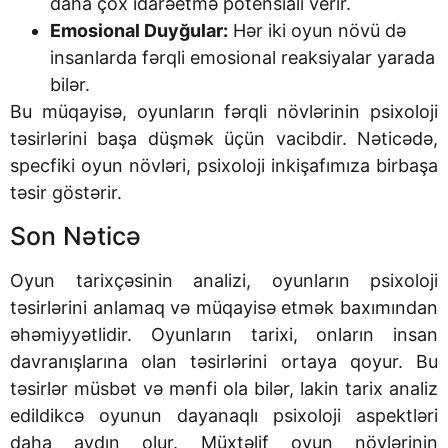
daha çox idarəetmə potensialı verir.
Emosional Duyğular:
Hər iki oyun növü də
insanlarda fərqli emosional reaksiyalar yarada
bilər.
Bu müqayisə, oyunların fərqli növlərinin psixoloji
təsirlərini başa düşmək üçün vacibdir. Nəticədə,
specfiki oyun növləri, psixoloji inkişafımıza birbaşa
təsir göstərir.
Son Nəticə
Oyun tarixçəsinin analizi, oyunların psixoloji
təsirlərini anlamaq və müqayisə etmək baxımından
əhəmiyyətlidir. Oyunların tarixi, onların insan
davranışlarına olan təsirlərini ortaya qoyur. Bu
təsirlər müsbət və mənfi ola bilər, lakin tarix analiz
edildikcə oyunun dayanaqlı psixoloji aspektləri
daha aydın olur. Müxtəlif oyun növlərinin