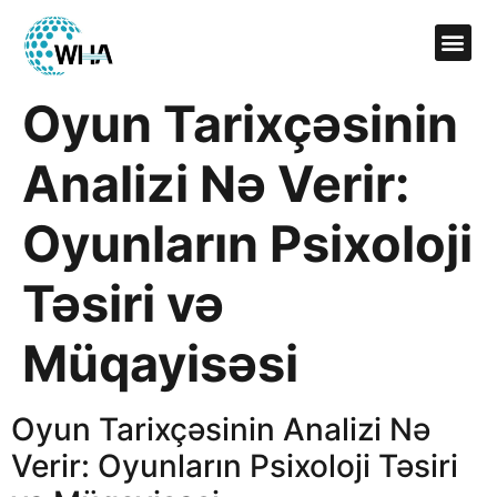
Oyun Tarixçəsinin
Analizi Nə Verir:
Oyunların Psixoloji
Təsiri və
Müqayisəsi
Oyun Tarixçəsinin Analizi Nə
Verir: Oyunların Psixoloji Təsiri