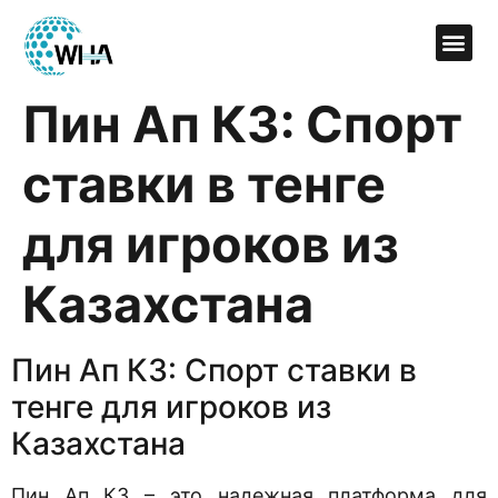
Пин Ап КЗ: Спорт
ставки в тенге
для игроков из
Казахстана
Пин Ап КЗ: Спорт ставки в
тенге для игроков из
Казахстана
Пин Ап КЗ – это надежная платформа для