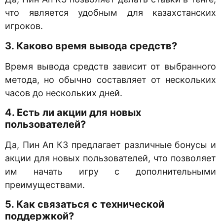
что является удобным для казахстанских
игроков.
3. Каково время вывода средств?
Время вывода средств зависит от выбранного
метода, но обычно составляет от нескольких
часов до нескольких дней.
4. Есть ли акции для новых
пользователей?
Да, Пин Ап КЗ предлагает различные бонусы и
акции для новых пользователей, что позволяет
им начать игру с дополнительными
преимуществами.
5. Как связаться с технической
поддержкой?