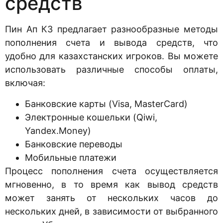
средств
Пин Ап КЗ предлагает разнообразные методы
пополнения счета и вывода средств, что
удобно для казахстанских игроков. Вы можете
использовать различные способы оплаты,
включая:
Банковские карты (Visa, MasterCard)
Электронные кошельки (Qiwi,
Yandex.Money)
Банковские переводы
Мобильные платежи
Процесс пополнения счета осуществляется
мгновенно, в то время как вывод средств
может занять от нескольких часов до
нескольких дней, в зависимости от выбранного