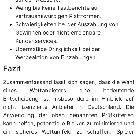
Wenig bis keine Testberichte auf
vertrauenswürdigen Plattformen.
Schwierigkeiten bei der Auszahlung von
Gewinnen oder nicht erreichbare
Kundenservices.
Übermäßige Dringlichkeit bei der
Werbeaktion von Einzahlungen.
Fazit
Zusammenfassend lässt sich sagen, dass die Wahl
eines Wettanbieters eine bedeutende
Entscheidung ist, insbesondere im Hinblick auf
nicht lizenzierte Anbieter in Deutschland. Die
Anwendung der oben genannten Prüfkriterien
kann helfen, potenzielle Risiken zu minimieren und
ein sicheres Wettumfeld zu schaffen. Spieler