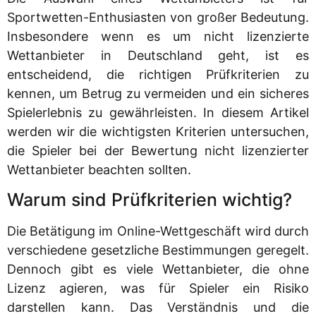
Sportwetten-Enthusiasten von großer Bedeutung.
Insbesondere wenn es um nicht lizenzierte
Wettanbieter in Deutschland geht, ist es
entscheidend, die richtigen Prüfkriterien zu
kennen, um Betrug zu vermeiden und ein sicheres
Spielerlebnis zu gewährleisten. In diesem Artikel
werden wir die wichtigsten Kriterien untersuchen,
die Spieler bei der Bewertung nicht lizenzierter
Wettanbieter beachten sollten.
Warum sind Prüfkriterien wichtig?
Die Betätigung im Online-Wettgeschäft wird durch
verschiedene gesetzliche Bestimmungen geregelt.
Dennoch gibt es viele Wettanbieter, die ohne
Lizenz agieren, was für Spieler ein Risiko
darstellen kann. Das Verständnis und die