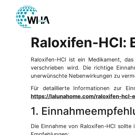
Raloxifen-HCl:
Raloxifen-HCl ist ein Medikament, d
verschrieben wird. Die richtige Einn
unerwünschte Nebenwirkungen zu verm
Für detaillierte Informationen zur E
https://lalunahome.com/raloxifen-hcl
1. Einnahmeempfeh
Die Einnahme von Raloxifen-HCl sollte 
Empfehlungen: