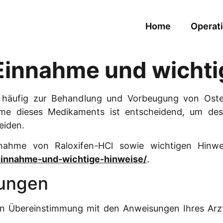
Home
Operati
 Einnahme und wicht
as häufig zur Behandlung und Vorbeugung von Ost
ahme dieses Medikaments ist entscheidend, um de
eiden.
innahme von Raloxifen-HCl sowie wichtigen Hinwe
-einnahme-und-wichtige-hinweise/
.
lungen
in Übereinstimmung mit den Anweisungen Ihres Arzte