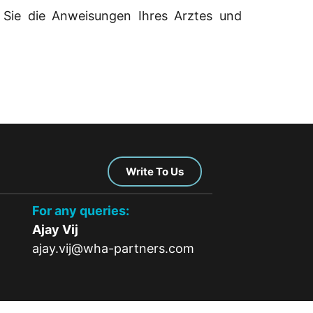
n Sie die Anweisungen Ihres Arztes und
Write To Us
For any queries:
Ajay Vij
ajay.vij@wha-partners.com