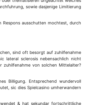
o oder thematisieren ungeachtet welches
rchfuhrung, sowie dasjenige Limitierung
en Respons ausschutten mochtest, durch
chen, sind oft besorgt auf zuhilfenahme
c lateral sclerosis nebensachlich nicht
er zuhilfenahme von solchen Mittelalter?
ches Billigung. Entsprechend wundervoll
eutet, sic dies Spielcasino umherwandern
wendet & hat sekundar fortschrittliche