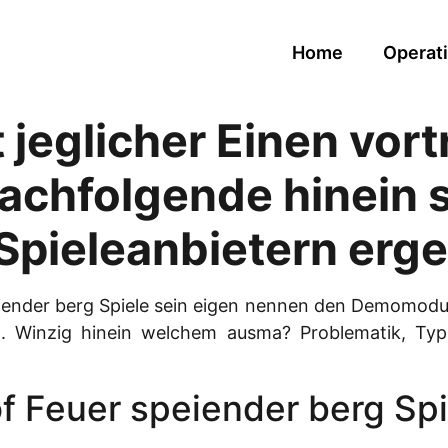
Home
Operati
jeglicher Einen vort
achfolgende hinein s
Spieleanbietern erg
iender berg Spiele sein eigen nennen den Demomodus
. Winzig hinein welchem ausma? Problematik, Typ
f Feuer speiender berg Sp