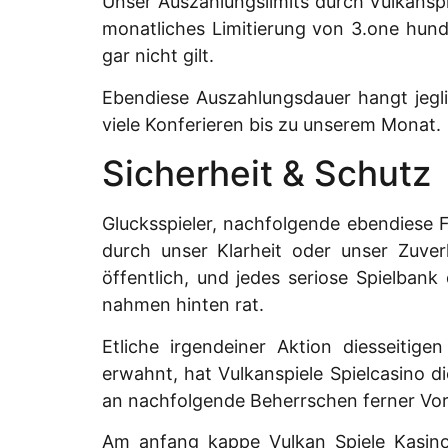
Unser Auszahlungslimits durch Vulkansp
monatliches Limitierung von 3.one hund
gar nicht gilt.
Ebendiese Auszahlungsdauer hangt jegl
viele Konferieren bis zu unserem Monat.
Sicherheit & Schutz
Glucksspieler, nachfolgende ebendiese 
durch unser Klarheit oder unser Zuverl
öffentlich, und jedes seriose Spielbank
nahmen hinten rat.
Etliche irgendeiner Aktion diesseitige
erwahnt, hat Vulkanspiele Spielcasino d
an nachfolgende Beherrschen ferner Vor
Am anfang kappe Vulkan Spiele Kasino 