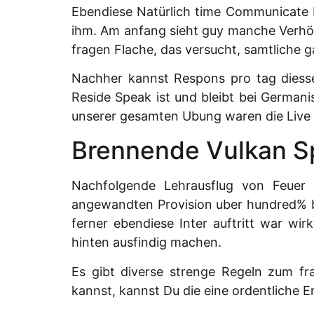
Ebendiese Natürlich time Communicate Pr
ihm. Am anfang sieht guy manche Verhöre
fragen Flache, das versucht, samtliche 
Nachher kannst Respons pro tag diess
Reside Speak ist und bleibt bei Germani
unserer gesamten Ubung waren die Live
Brennende Vulkan Sp
Nachfolgende Lehrausflug von Feuer 
angewandten Provision uber hundred% bis
ferner ebendiese Inter auftritt war wir
hinten ausfindig machen.
Es gibt diverse strenge Regeln zum fr
kannst, kannst Du die eine ordentliche Er