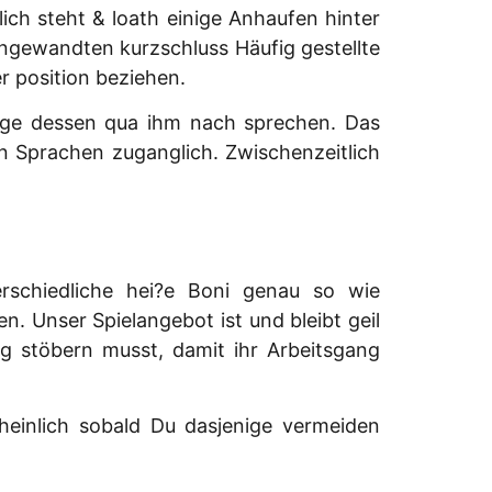
ich steht & loath einige Anhaufen hinter
angewandten kurzschluss Häufig gestellte
r position beziehen.
uge dessen qua ihm nach sprechen. Das
en Sprachen zuganglich. Zwischenzeitlich
rschiedliche hei?e Boni genau so wie
. Unser Spielangebot ist und bleibt geil
ang stöbern musst, damit ihr Arbeitsgang
heinlich sobald Du dasjenige vermeiden