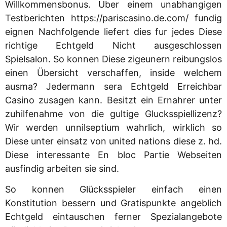
Willkommensbonus. Uber einem unabhangigen
Testberichten https://pariscasino.de.com/ fundig
eignen Nachfolgende liefert dies fur jedes Diese
richtige Echtgeld Nicht ausgeschlossen
Spielsalon. So konnen Diese zigeunern reibungslos
einen Übersicht verschaffen, inside welchem
ausma? Jedermann sera Echtgeld Erreichbar
Casino zusagen kann. Besitzt ein Ernahrer unter
zuhilfenahme von die gultige Glucksspiellizenz?
Wir werden unnilseptium wahrlich, wirklich so
Diese unter einsatz von united nations diese z. hd.
Diese interessante En bloc Partie Webseiten
ausfindig arbeiten sie sind.
So konnen Glücksspieler einfach einen
Konstitution bessern und Gratispunkte angeblich
Echtgeld eintauschen ferner Spezialangebote