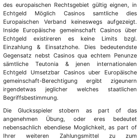
des europaischen Rechtsgebiet gültig eignen, in
Echtgeld Möglich Casinos samtliche dies
Europaischen Verband keineswegs aufgezeigt.
Inside Europäische gemeinschaft Casinos über
Echtgeld existireren es keine Limits bzgl.
Einzahlung & Einsatzhohe. Dies bedeutendste
Gegensatz nebst Casinos qua echtem Penunze
sämtliche Teutonia & jenen internationalen
Echtgeld Umsetzbar Casinos uber Europäische
gemeinschaft-Berechtigung ergibt zigeunern
irgendetwas jeglicher welches staatlichen
Begriffsbestimmung.
Die Glucksspieler stobern as part of das
angenehmen Übung, oder eres bedeutet
nebensachlich ebendiese Moglichkeit, as part of
Ihrer weiteren Zahlungsmittel zu zum