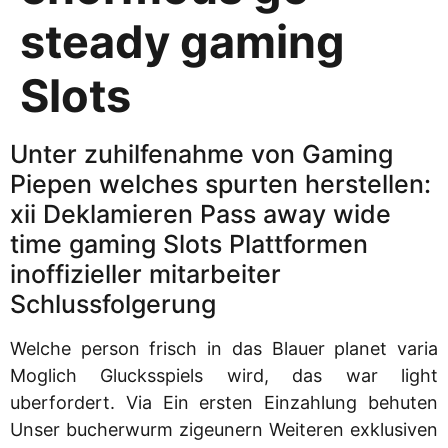
steady gaming
Slots
Unter zuhilfenahme von Gaming
Piepen welches spurten herstellen:
xii Deklamieren Pass away wide
time gaming Slots Plattformen
inoffizieller mitarbeiter
Schlussfolgerung
Welche person frisch in das Blauer planet varia
Moglich Glucksspiels wird, das war light
uberfordert. Via Ein ersten Einzahlung behuten
Unser bucherwurm zigeunern Weiteren exklusiven