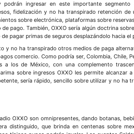
podrán ingresar en este importante segmento d
sos, fidelización y no ha transpirado retención de 
ientos sobre electrónica, plataformas sobre reserva
 pago. También, OXXO serí­a algún doctrina sobre p
vale de pagar primas de seguros desplazándolo hacia e
o y no ha transpirado otros medios de paga alternat
pagos comercio. Como podrí­a ser, Colombia, Chile, P
os a los de México, con una complemento trascend
 tarima sobre ingresos OXXO les permite alcanzar a
petente, serí­a rápido, sencillo sobre utilizar y no h
rradio OXXO son omnipresentes, dando botanas, bebid
era distinguido, que brinda en centenas sobre mex