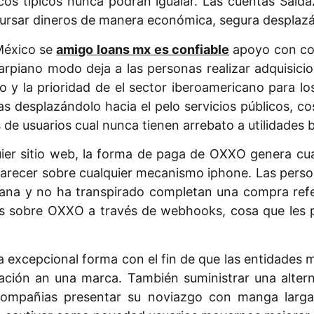
s tí­picos nunca podrán igualar. Las cuentas Salda
ursar dineros de manera económica, segura desplazánd
 México se
amigo loans mx es confiable
apoyo con con
carpiano modo deja a las personas realizar adquisicio
o y la prioridad de el sector iberoamericano para l
ras desplazándolo hacia el pelo servicios públicos, 
s de usuarios cual nunca tienen arrebato a utilidades 
lquier sitio web, la forma de paga de OXXO genera c
guarecer sobre cualquier mecanismo iphone. Las pers
na y no ha transpirado completan una compra refer
os sobre OXXO a través de webhooks, cosa que les 
xcepcional forma con el fin de que las entidades me
ización an una marca. También suministrar una alte
compañias presentar su noviazgo con manga larga