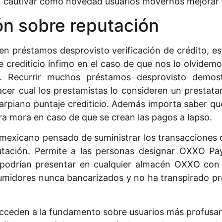
n cautivar como novedad usuarios movernos mejorar 
n sobre reputación
en préstamos desprovisto verificación de crédito, e
e crediticio ínfimo en el caso de que nos lo olvidemos
 Recurrir muchos préstamos desprovisto demostr
acer cual los prestamistas lo consideren un prestata
 carpiano puntaje crediticio. Además importa saber qu
ra mora en caso de que se crean las pagos a lapso.
mexicano pensado de suministrar los transacciones d
putación. Permite a las personas designar OXXO P
l podrían presentar en cualquier almacén OXXO con
nsumidores nunca bancarizados y no ha transpirado pr
ceden a la fundamento sobre usuarios más profusamen