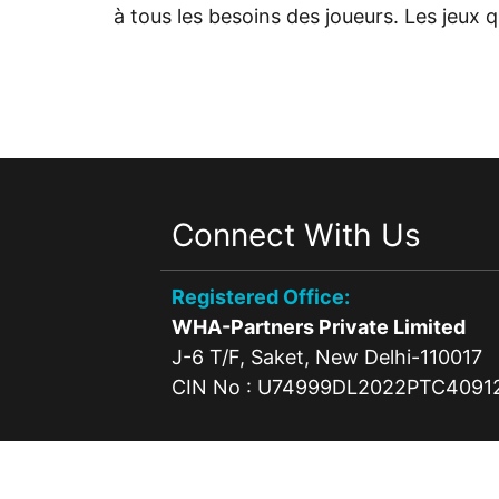
à tous les besoins des joueurs. Les jeux 
Connect With Us
Registered Office:
WHA-Partners Private Limited
J-6 T/F, Saket, New Delhi-110017
CIN No : U74999DL2022PTC4091