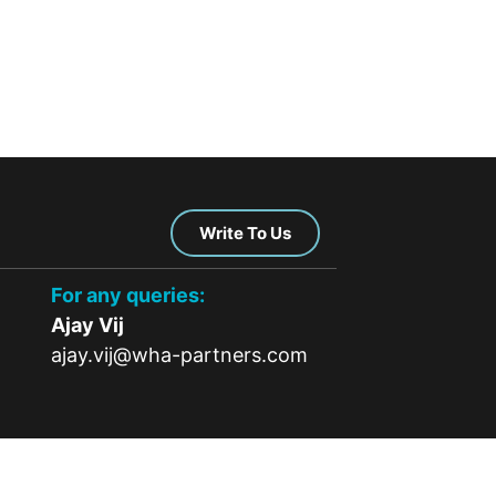
Write To Us
For any queries:
Ajay Vij
ajay.vij@wha-partners.com