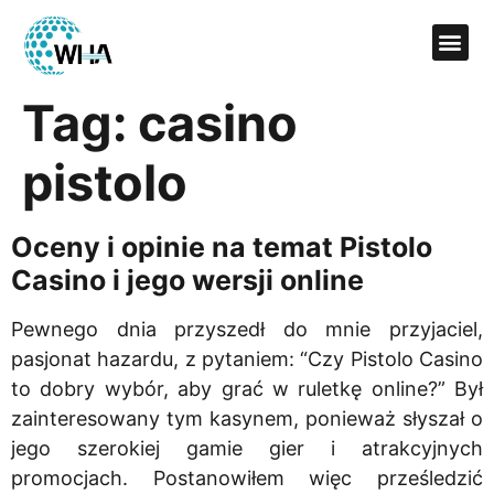
Tag:
casino
pistolo
Oceny i opinie na temat Pistolo
Casino i jego wersji online
Pewnego dnia przyszedł do mnie przyjaciel,
pasjonat hazardu, z pytaniem: “Czy Pistolo Casino
to dobry wybór, aby grać w ruletkę online?” Był
zainteresowany tym kasynem, ponieważ słyszał o
jego szerokiej gamie gier i atrakcyjnych
promocjach. Postanowiłem więc prześledzić