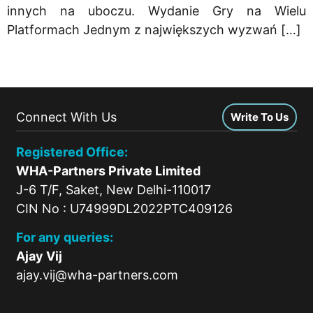
innych na uboczu. Wydanie Gry na Wielu
Platformach Jednym z największych wyzwań […]
Connect With Us
Write To Us
Registered Office:
WHA-Partners Private Limited
J-6 T/F, Saket, New Delhi-110017
CIN No : U74999DL2022PTC409126
For any queries:
Ajay Vij
ajay.vij@wha-partners.com