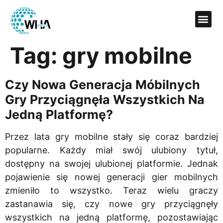
Tag:
gry mobilne
Czy Nowa Generacja Móbilnych
Gry Przyciągnęła Wszystkich Na
Jedną Platformę?
Przez lata gry mobilne stały się coraz bardziej
popularne. Każdy miał swój ulubiony tytuł,
dostępny na swojej ulubionej platformie. Jednak
pojawienie się nowej generacji gier mobilnych
zmieniło to wszystko. Teraz wielu graczy
zastanawia się, czy nowe gry przyciągnęły
wszystkich na jedną platformę, pozostawiając