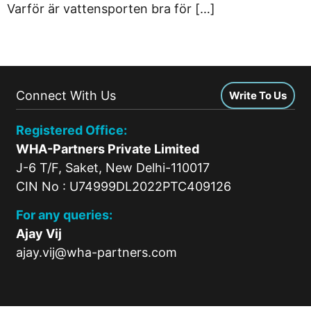
Varför är vattensporten bra för […]
Connect With Us
Write To Us
Registered Office:
WHA-Partners Private Limited
J-6 T/F, Saket, New Delhi-110017
CIN No : U74999DL2022PTC409126
For any queries:
Ajay Vij
ajay.vij@wha-partners.com