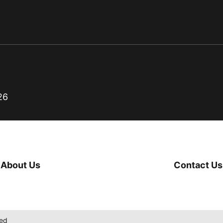
26
About Us
Contact Us
ted