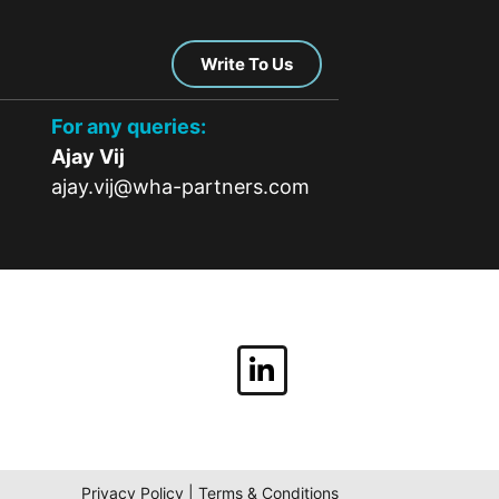
Write To Us
For any queries:
Ajay Vij
ajay.vij@wha-partners.com
Privacy Policy | Terms & Conditions