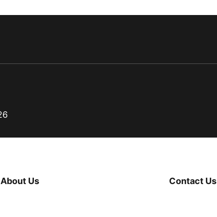
26
About Us
Contact Us