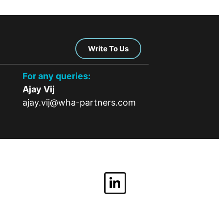
Write To Us
For any queries:
Ajay Vij
ajay.vij@wha-partners.com