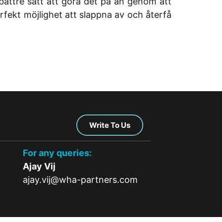
 bättre sätt att göra det på än genom att
erfekt möjlighet att slappna av och återfå
Write To Us
For any queries:
Ajay Vij
ajay.vij@wha-partners.com