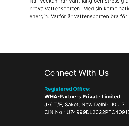
När veckan har varit lång och stressig ä
prova vattensporten. Med sin kombination 
energin. Varför är vattensporten bra för
Connect With Us
Registered Office:
WHA-Partners Private Limited
J-6 T/F, Saket, New Delhi-110017
CIN No : U74999DL2022PTC4091