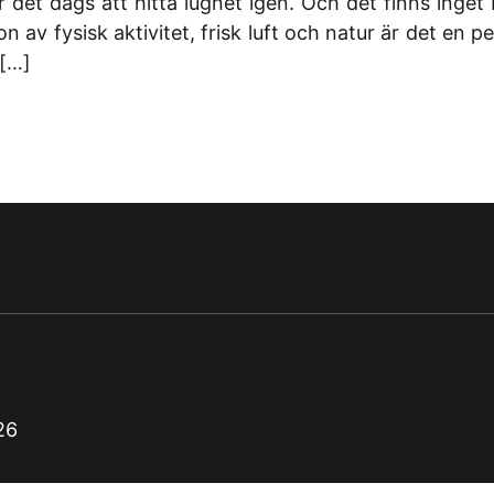
r det dags att hitta lugnet igen. Och det finns inget
av fysisk aktivitet, frisk luft och natur är det en p
 […]
26