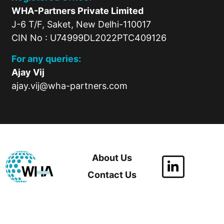
WHA-Partners Private Limited
J-6 T/F, Saket, New Delhi-110017
CIN No : U74999DL2022PTC409126
For any queries:
Ajay Vij
ajay.vij@wha-partners.com
About Us
Contact Us