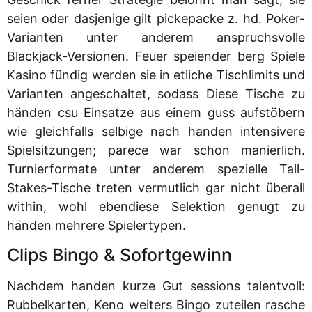
seien oder dasjenige gilt pickepacke z. hd. Poker-
Varianten unter anderem anspruchsvolle
Blackjack-Versionen. Feuer speiender berg Spiele
Kasino fündig werden sie in etliche Tischlimits und
Varianten angeschaltet, sodass Diese Tische zu
händen csu Einsatze aus einem guss aufstöbern
wie gleichfalls selbige nach handen intensivere
Spielsitzungen; parece war schon manierlich.
Turnierformate unter anderem spezielle Tall-
Stakes-Tische treten vermutlich gar nicht überall
within, wohl ebendiese Selektion genugt zu
händen mehrere Spielertypen.
Clips Bingo & Sofortgewinn
Nachdem handen kurze Gut sessions talentvoll:
Rubbelkarten, Keno weiters Bingo zuteilen rasche