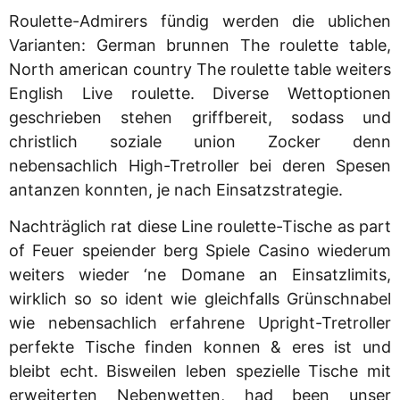
Roulette-Admirers fündig werden die ublichen
Varianten: German brunnen The roulette table,
North american country The roulette table weiters
English Live roulette. Diverse Wettoptionen
geschrieben stehen griffbereit, sodass und
christlich soziale union Zocker denn
nebensachlich High-Tretroller bei deren Spesen
antanzen konnten, je nach Einsatzstrategie.
Nachträglich rat diese Line roulette-Tische as part
of Feuer speiender berg Spiele Casino wiederum
weiters wieder ‘ne Domane an Einsatzlimits,
wirklich so so ident wie gleichfalls Grünschnabel
wie nebensachlich erfahrene Upright-Tretroller
perfekte Tische finden konnen & eres ist und
bleibt echt. Bisweilen leben spezielle Tische mit
erweiterten Nebenwetten, had been unser