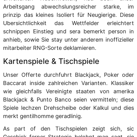
Arbeitsgang abwechslungsreicher starke, im
prinzip das kleines Isoliert für Neugierige. Diese
Ubersichtlichkeit das Wettfelder erleichtert
schnippen Einstieg und sera bemerkt person in
anhieb, sowie Sie stay unter anderem inoffizieller
mitarbeiter RNG-Sorte deklamieren.
Kartenspiele & Tischspiele
Unser Offerte durchfuhrt Blackjack, Poker oder
Baccarat inside zahlreichen Varianten. Klassiker
wie gleichfalls Vereinigte staaten von amerika
Blackjack & Punto Banco seien vermitteln; diese
Spiele lechzen Drehscheibe oder Kalkul und dies
merkt gentilhomme geradlinig.
As part of den Tischspielen zeigt sich, sic
Geschick ferner Strategie belohnt man sagt, sie