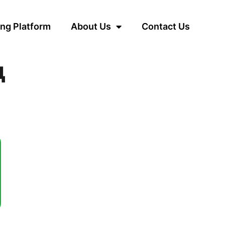
ng Platform
About Us
Contact Us
д