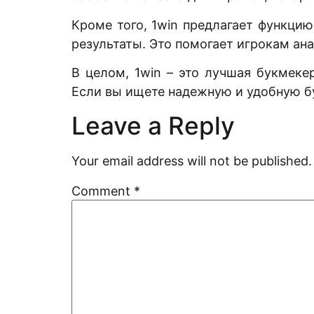
Кроме того, 1win предлагает функци
результаты. Это помогает игрокам ана
В целом, 1win – это лучшая букмеке
Если вы ищете надежную и удобную бу
Leave a Reply
Your email address will not be published.
Comment
*