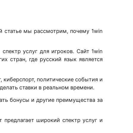
ой статье мы рассмотрим, почему 1win
 спектр услуг для игроков. Сайт 1win
их стран, где русский язык является
, киберспорт, политические события и
 делать ставки в реальном времени.
чать бонусы и другие преимущества за
т предлагает широкий спектр услуг и