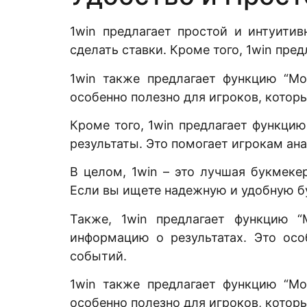
1win предлагает простой и интуити
сделать ставки. Кроме того, 1win пре
1win также предлагает функцию “Мо
особенно полезно для игроков, котор
Кроме того, 1win предлагает функци
результаты. Это помогает игрокам ана
В целом, 1win – это лучшая букмеке
Если вы ищете надежную и удобную бу
Также, 1win предлагает функцию “
информацию о результатах. Это осо
событий.
1win также предлагает функцию “Мо
особенно полезно для игроков, котор