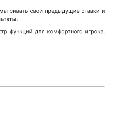
сматривать свои предыдущие ставки и
льтаты.
ктр функций для комфортного игрока.