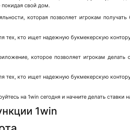
е покидая свой дом.
яльности, которая позволяет игрокам получать
ля тех, кто ищет надежную букмекерскую контору
риложение, которое позволяет игрокам делать 
ля тех, кто ищет надежную букмекерскую контору
уйтесь на 1win сегодня и начните делать ставки на
нкции 1win
ота