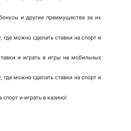
 бонусы и другие преимущества за их
, где можно сделать ставки на спорт и
ставки и играть в игры на мобильных
, где можно сделать ставки на спорт и
 спорт и играть в казино!