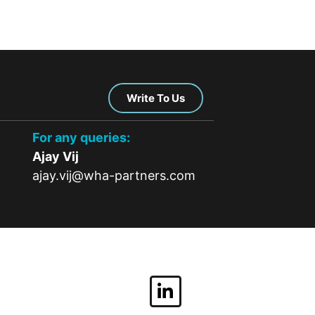
Write To Us
For any queries:
Ajay Vij
ajay.vij@wha-partners.com