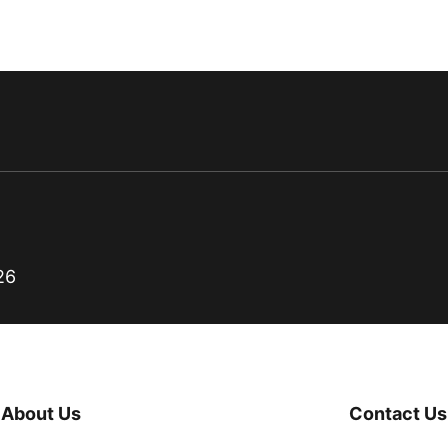
26
About Us
Contact Us