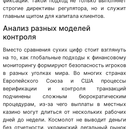
фиксации. Такой подход не только выполняет
строгие директивы регулятора, но и служит
главным щитом для капитала клиентов.
Анализ разных моделей
контроля
Вместо сравнения сухих цифр стоит взглянуть
на то, как глобальные подходы к финансовому
мониторингу формируют безопасность игроков
в разных уголках мира. Во многих странах
Европейского Союза и США процессы
верификации и контроля транзакций
подчинены сложным бюрократическим
процедурам, из-за чего выплаты в местных
казино могут длиться от нескольких рабочих
дней до недели. Космолот не выводит деньги
без отчетности, украинский легальный рынок