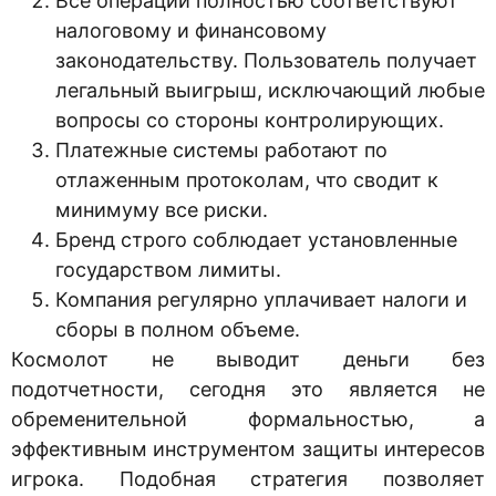
Все операции полностью соответствуют
налоговому и финансовому
законодательству. Пользователь получает
легальный выигрыш, исключающий любые
вопросы со стороны контролирующих.
Платежные системы работают по
отлаженным протоколам, что сводит к
минимуму все риски.
Бренд строго соблюдает установленные
государством лимиты.
Компания регулярно уплачивает налоги и
сборы в полном объеме.
Космолот не выводит деньги без
подотчетности, сегодня это является не
обременительной формальностью, а
эффективным инструментом защиты интересов
игрока. Подобная стратегия позволяет