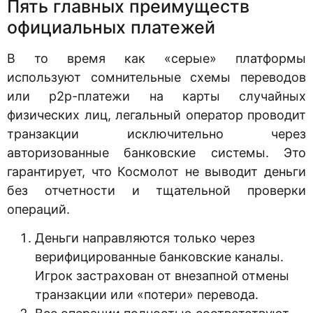
Пять главных преимуществ
официальных платежей
В то время как «серые» платформы
используют сомнительные схемы переводов
или p2p-платежи на карты случайных
физических лиц, легальный оператор проводит
транзакции исключительно через
авторизованные банковские системы. Это
гарантирует, что Космолот не выводит деньги
без отчетности и тщательной проверки
операций.
Деньги направляются только через
верифицированные банковские каналы.
Игрок застрахован от внезапной отмены
транзакции или «потери» перевода.