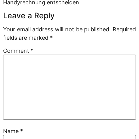
Handyrechnung entscheiden.
Leave a Reply
Your email address will not be published.
Required
fields are marked
*
Comment
*
Name
*