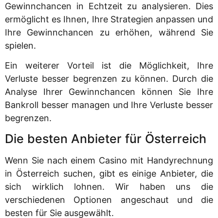
Gewinnchancen in Echtzeit zu analysieren. Dies
ermöglicht es Ihnen, Ihre Strategien anpassen und
Ihre Gewinnchancen zu erhöhen, während Sie
spielen.
Ein weiterer Vorteil ist die Möglichkeit, Ihre
Verluste besser begrenzen zu können. Durch die
Analyse Ihrer Gewinnchancen können Sie Ihre
Bankroll besser managen und Ihre Verluste besser
begrenzen.
Die besten Anbieter für Österreich
Wenn Sie nach einem Casino mit Handyrechnung
in Österreich suchen, gibt es einige Anbieter, die
sich wirklich lohnen. Wir haben uns die
verschiedenen Optionen angeschaut und die
besten für Sie ausgewählt.