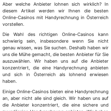
Aber welche Anbieter lohnen sich wirklich? In
diesem Artikel werden wir Ihnen die besten
Online-Casinos mit Handyrechnung in Österreich
vorstellen.
Die Wahl des richtigen Online-Casinos kann
schwierig sein, insbesondere wenn Sie nicht
genau wissen, was Sie suchen. Deshalb haben wir
uns die Mühe gemacht, die besten Anbieter für Sie
auszuwählen. Wir haben uns auf die Anbieter
konzentriert, die eine Handyrechnung anbieten
und sich in Österreich als lohnend erwiesen
haben.
Einige Online-Casinos bieten eine Handyrechnung
an, aber nicht alle sind gleich. Wir haben uns auf
die Anbieter konzentriert, die eine sichere und