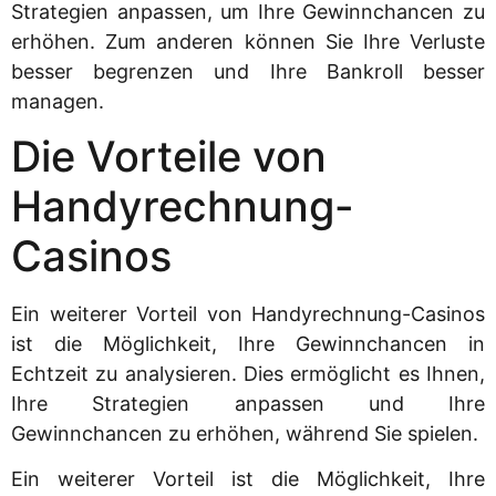
Strategien anpassen, um Ihre Gewinnchancen zu
erhöhen. Zum anderen können Sie Ihre Verluste
besser begrenzen und Ihre Bankroll besser
managen.
Die Vorteile von
Handyrechnung-
Casinos
Ein weiterer Vorteil von Handyrechnung-Casinos
ist die Möglichkeit, Ihre Gewinnchancen in
Echtzeit zu analysieren. Dies ermöglicht es Ihnen,
Ihre Strategien anpassen und Ihre
Gewinnchancen zu erhöhen, während Sie spielen.
Ein weiterer Vorteil ist die Möglichkeit, Ihre