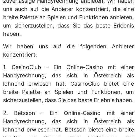
zuverlässige Handyrechnung anbieten. Wir haben
uns auch auf die Anbieter konzentriert, die eine
breite Palette an Spielen und Funktionen anbieten,
um sicherzustellen, dass Sie das beste Erlebnis
haben.
Wir haben uns auf die folgenden Anbieter
konzentriert:
1. CasinoClub – Ein Online-Casino mit einer
Handyrechnung, das sich in Österreich als
lohnend erwiesen hat. CasinoClub bietet eine
breite Palette an Spielen und Funktionen, um
sicherzustellen, dass Sie das beste Erlebnis haben.
2. Betsson – Ein Online-Casino mit einer
Handyrechnung, das sich in Österreich als
lohnend erwiesen hat. Betsson bietet eine breite