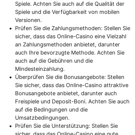
Spiele. Achten Sie auch auf die Qualität der
Spiele und die Verfügbarkeit von mobilen
Versionen.
Prüfen Sie die Zahlungsmethoden: Stellen Sie
sicher, dass das Online-Casino eine Vielzahl
an Zahlungsmethoden anbietet, darunter
auch Ihre bevorzugte Methode. Achten Sie
auch auf die Gebühren und die
Mindesteinzahlung.
Überprüfen Sie die Bonusangebote: Stellen
Sie sicher, dass das Online-Casino attraktive
Bonusangebote anbietet, darunter auch
Freispiele und Deposit-Boni. Achten Sie auch
auf die Bedingungen und die
Umsatzbedingungen.
Prüfen Sie die Unterstützung: Stellen Sie
sicher, dass das Online-Casino eine gute