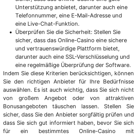
Unterstützung anbietet, darunter auch eine
Telefonnummer, eine E-Mail-Adresse und
eine Live-Chat-Funktion.
Überprüfen Sie die Sicherheit: Stellen Sie
sicher, dass das Online-Casino eine sichere
und vertrauenswürdige Plattform bietet,
darunter auch eine SSL-Verschlüsselung und
eine regelmäßige Überprüfung der Software.
Indem Sie diese Kriterien berücksichtigen, können
Sie den richtigen Anbieter für Ihre Bedürfnisse
auswählen. Es ist auch wichtig, dass Sie sich nicht
von großem Angebot oder von attraktiven
Bonusangeboten täuschen lassen. Stellen Sie
sicher, dass Sie den Anbieter sorgfältig prüfen und
dass Sie sich gut informiert haben, bevor Sie sich
für ein bestimmtes Online-Casino mit