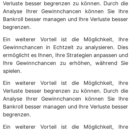
Verluste besser begrenzen zu können. Durch die
Analyse Ihrer Gewinnchancen können Sie Ihre
Bankroll besser managen und Ihre Verluste besser
begrenzen.
Ein weiterer Vorteil ist die Möglichkeit, Ihre
Gewinnchancen in Echtzeit zu analysieren. Dies
ermöglicht es Ihnen, Ihre Strategien anpassen und
Ihre Gewinnchancen zu erhöhen, während Sie
spielen.
Ein weiterer Vorteil ist die Möglichkeit, Ihre
Verluste besser begrenzen zu können. Durch die
Analyse Ihrer Gewinnchancen können Sie Ihre
Bankroll besser managen und Ihre Verluste besser
begrenzen.
Ein weiterer Vorteil ist die Möglichkeit, Ihre