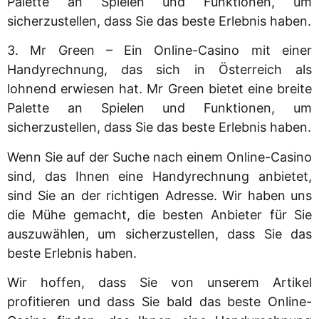
Palette an Spielen und Funktionen, um
sicherzustellen, dass Sie das beste Erlebnis haben.
3. Mr Green – Ein Online-Casino mit einer
Handyrechnung, das sich in Österreich als
lohnend erwiesen hat. Mr Green bietet eine breite
Palette an Spielen und Funktionen, um
sicherzustellen, dass Sie das beste Erlebnis haben.
Wenn Sie auf der Suche nach einem Online-Casino
sind, das Ihnen eine Handyrechnung anbietet,
sind Sie an der richtigen Adresse. Wir haben uns
die Mühe gemacht, die besten Anbieter für Sie
auszuwählen, um sicherzustellen, dass Sie das
beste Erlebnis haben.
Wir hoffen, dass Sie von unserem Artikel
profitieren und dass Sie bald das beste Online-