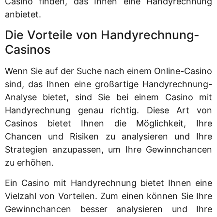
Casino finden, das Ihnen eine Handyrechnung
anbietet.
Die Vorteile von Handyrechnung-
Casinos
Wenn Sie auf der Suche nach einem Online-Casino
sind, das Ihnen eine großartige Handyrechnung-
Analyse bietet, sind Sie bei einem Casino mit
Handyrechnung genau richtig. Diese Art von
Casinos bietet Ihnen die Möglichkeit, Ihre
Chancen und Risiken zu analysieren und Ihre
Strategien anzupassen, um Ihre Gewinnchancen
zu erhöhen.
Ein Casino mit Handyrechnung bietet Ihnen eine
Vielzahl von Vorteilen. Zum einen können Sie Ihre
Gewinnchancen besser analysieren und Ihre