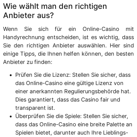
Wie wählt man den richtigen
Anbieter aus?
Wenn Sie sich für ein Online-Casino mit
Handyrechnung entscheiden, ist es wichtig, dass
Sie den richtigen Anbieter auswählen. Hier sind
einige Tipps, die Ihnen helfen können, den besten
Anbieter zu finden:
Prüfen Sie die Lizenz: Stellen Sie sicher, dass
das Online-Casino eine gültige Lizenz von
einer anerkannten Regulierungsbehörde hat.
Dies garantiert, dass das Casino fair und
transparent ist.
Überprüfen Sie die Spiele: Stellen Sie sicher,
dass das Online-Casino eine breite Palette an
Spielen bietet, darunter auch Ihre Lieblings-