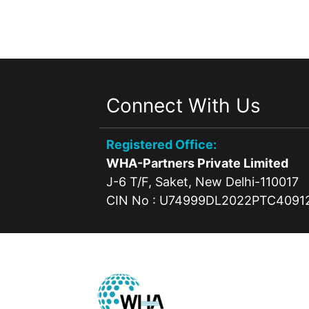
Connect With Us
Registered Office:
WHA-Partners Private Limited
J-6 T/F, Saket, New Delhi-110017
CIN No : U74999DL2022PTC4091