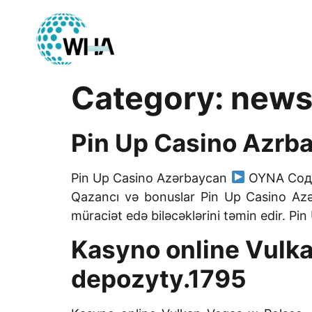
Category:
new
Pin Up Casino Azrb
Pin Up Casino Azərbaycan
OYNA Содер
Qazancı və bonuslar Pin Up Casino Azərb
müraciət edə biləcəklərini təmin edir. Pi
Kasyno online Vulka
depozyty.1795