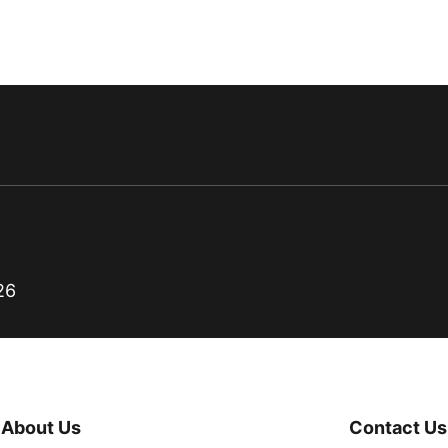
26
About Us
Contact Us