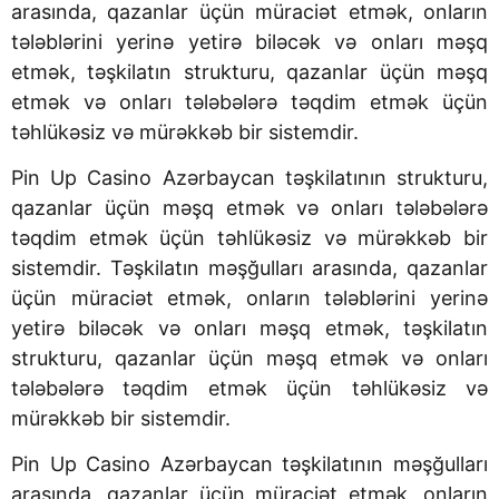
arasında, qazanlar üçün müraciət etmək, onların
tələblərini yerinə yetirə biləcək və onları məşq
etmək, təşkilatın strukturu, qazanlar üçün məşq
etmək və onları tələbələrə təqdim etmək üçün
təhlükəsiz və mürəkkəb bir sistemdir.
Pin Up Casino Azərbaycan təşkilatının strukturu,
qazanlar üçün məşq etmək və onları tələbələrə
təqdim etmək üçün təhlükəsiz və mürəkkəb bir
sistemdir. Təşkilatın məşğulları arasında, qazanlar
üçün müraciət etmək, onların tələblərini yerinə
yetirə biləcək və onları məşq etmək, təşkilatın
strukturu, qazanlar üçün məşq etmək və onları
tələbələrə təqdim etmək üçün təhlükəsiz və
mürəkkəb bir sistemdir.
Pin Up Casino Azərbaycan təşkilatının məşğulları
arasında, qazanlar üçün müraciət etmək, onların