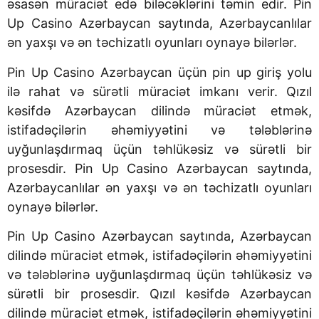
əsasən müraciət edə biləcəklərini təmin edir. Pin
Up Casino Azərbaycan saytında, Azərbaycanlılar
ən yaxşı və ən təchizatlı oyunları oynayə bilərlər.
Pin Up Casino Azərbaycan üçün pin up giriş yolu
ilə rahat və sürətli müraciət imkanı verir. Qızıl
kəsifdə Azərbaycan dilində müraciət etmək,
istifadəçilərin əhəmiyyətini və tələblərinə
uyğunlaşdırmaq üçün təhlükəsiz və sürətli bir
prosesdir. Pin Up Casino Azərbaycan saytında,
Azərbaycanlılar ən yaxşı və ən təchizatlı oyunları
oynayə bilərlər.
Pin Up Casino Azərbaycan saytında, Azərbaycan
dilində müraciət etmək, istifadəçilərin əhəmiyyətini
və tələblərinə uyğunlaşdırmaq üçün təhlükəsiz və
sürətli bir prosesdir. Qızıl kəsifdə Azərbaycan
dilində müraciət etmək, istifadəçilərin əhəmiyyətini