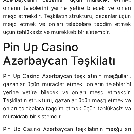
onların tələblərini yerinə yetirə biləcək və onları
məşq etməkdir. Təşkilatın strukturu, qazanlar üçün
məşq etmək və onları tələbələrə təqdim etmək
üçün təhlükəsiz və mürəkkəb bir sistemdir.
Pin Up Casino
Azərbaycan Təşkilatı
Pin Up Casino Azərbaycan təşkilatının məşğulları,
qazanlar üçün müraciət etmək, onların tələblərini
yerinə yetirə biləcək və onları məşq etməkdir.
Təşkilatın strukturu, qazanlar üçün məşq etmək və
onları tələbələrə təqdim etmək üçün təhlükəsiz və
mürəkkəb bir sistemdir.
Pin Up Casino Azərbaycan təşkilatının məşğulları