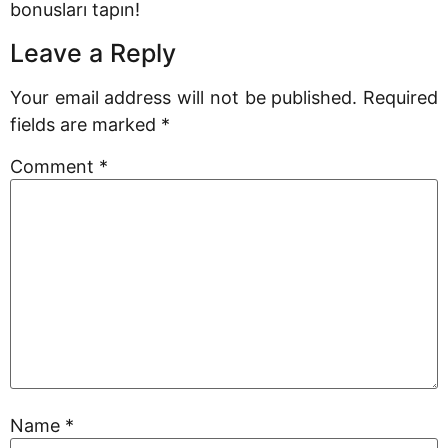
bonusları tapın!
Leave a Reply
Your email address will not be published.
Required
fields are marked
*
Comment
*
Name
*