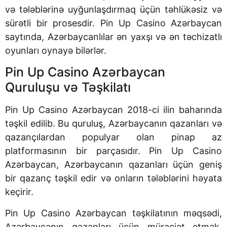
və tələblərinə uyğunlaşdırmaq üçün təhlükəsiz və
sürətli bir prosesdir. Pin Up Casino Azərbaycan
saytında, Azərbaycanlılar ən yaxşı və ən təchizatlı
oyunları oynayə bilərlər.
Pin Up Casino Azərbaycan
Quruluşu və Təşkilatı
Pin Up Casino Azərbaycan 2018-ci ilin baharında
təşkil edilib. Bu quruluş, Azərbaycanın qazanları və
qazançılardan populyar olan pinap az
platformasının bir parçasıdır. Pin Up Casino
Azərbaycan, Azərbaycanın qazanları üçün geniş
bir qazanç təşkil edir və onların tələblərini həyata
keçirir.
Pin Up Casino Azərbaycan təşkilatının məqsədi,
Azərbaycanın qazanları üçün müraciət etmək,