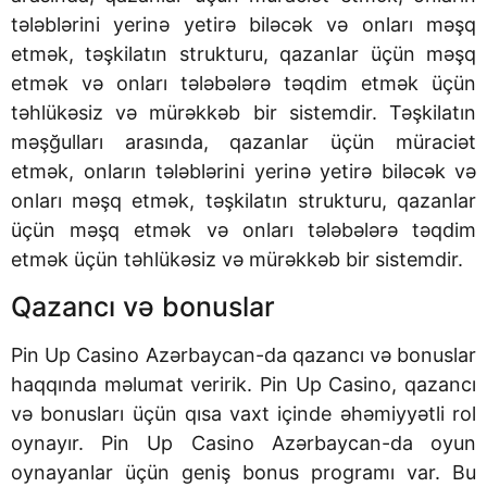
tələblərini yerinə yetirə biləcək və onları məşq
etmək, təşkilatın strukturu, qazanlar üçün məşq
etmək və onları tələbələrə təqdim etmək üçün
təhlükəsiz və mürəkkəb bir sistemdir. Təşkilatın
məşğulları arasında, qazanlar üçün müraciət
etmək, onların tələblərini yerinə yetirə biləcək və
onları məşq etmək, təşkilatın strukturu, qazanlar
üçün məşq etmək və onları tələbələrə təqdim
etmək üçün təhlükəsiz və mürəkkəb bir sistemdir.
Qazancı və bonuslar
Pin Up Casino Azərbaycan-da qazancı və bonuslar
haqqında məlumat veririk. Pin Up Casino, qazancı
və bonusları üçün qısa vaxt içinde əhəmiyyətli rol
oynayır. Pin Up Casino Azərbaycan-da oyun
oynayanlar üçün geniş bonus programı var. Bu