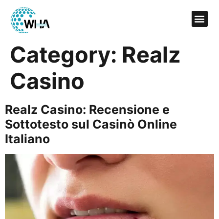
Category:
Realz
Casino
Realz Casino: Recensione e
Sottotesto sul Casinò Online
Italiano