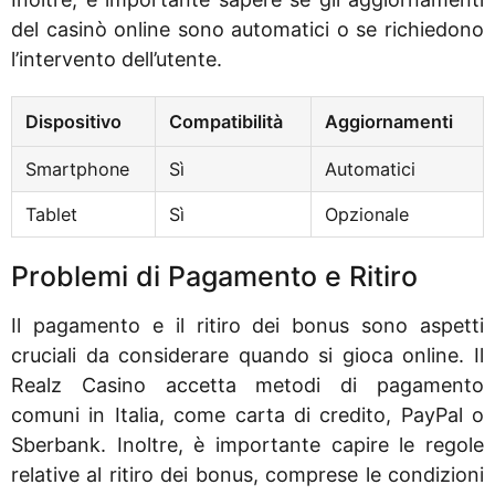
del casinò online sono automatici o se richiedono
l’intervento dell’utente.
Dispositivo
Compatibilità
Aggiornamenti
Smartphone
Sì
Automatici
Tablet
Sì
Opzionale
Problemi di Pagamento e Ritiro
Il pagamento e il ritiro dei bonus sono aspetti
cruciali da considerare quando si gioca online. Il
Realz Casino accetta metodi di pagamento
comuni in Italia, come carta di credito, PayPal o
Sberbank. Inoltre, è importante capire le regole
relative al ritiro dei bonus, comprese le condizioni