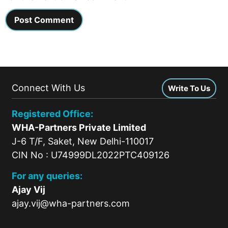
Connect With Us
Write To Us
Registered Office:
WHA-Partners Private Limited
J-6 T/F, Saket, New Delhi-110017
CIN No : U74999DL2022PTC409126
For any queries:
Ajay Vij
ajay.vij@wha-partners.com