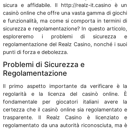
sicura e affidabile. Il http://realz-it.casino è un
casinò online che offre una vasta gamma di giochi
e funzionalità, ma come si comporta in termini di
sicurezza e regolamentazione? In questo articolo,
esploreremo i problemi di sicurezza e
regolamentazione del Realz Casino, nonché i suoi
punti di forza e debolezza.
Problemi di Sicurezza e
Regolamentazione
Il primo aspetto importante da verificare è la
regolarità e la licenza del casinò online. È
fondamentale per giocatori italiani avere la
certezza che il casinò online sia regolamentato e
trasparente. Il Realz Casino è licenziato e
regolamentato da una autorità riconosciuta, ma è