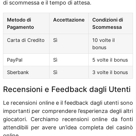
di scommessa e il tempo di attesa.
Metodo di
Accettazione
Condizioni di
Pagamento
Scommessa
Carta di Credito
Sì
10 volte il
bonus
PayPal
Sì
5 volte il bonus
Sberbank
Sì
3 volte il bonus
Recensioni e Feedback dagli Utenti
Le recensioni online e il feedback dagli utenti sono
importanti per comprendere l’esperienza degli altri
giocatori. Cerchiamo recensioni online da fonti
attendibili per avere un’idea completa del casinò
online.