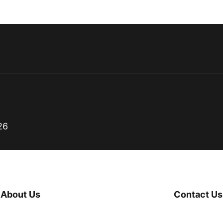
26
About Us
Contact Us