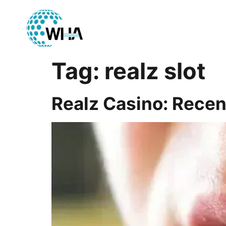
Tag:
realz slot
Realz Casino: Recens