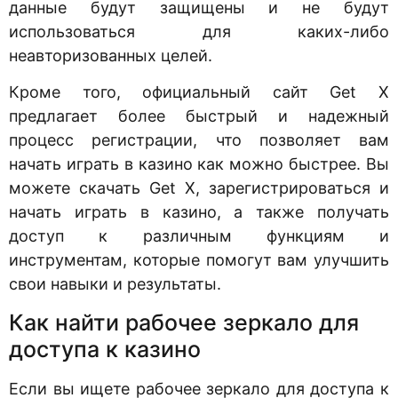
данные будут защищены и не будут
использоваться для каких-либо
неавторизованных целей.
Кроме того, официальный сайт Get X
предлагает более быстрый и надежный
процесс регистрации, что позволяет вам
начать играть в казино как можно быстрее. Вы
можете скачать Get X, зарегистрироваться и
начать играть в казино, а также получать
доступ к различным функциям и
инструментам, которые помогут вам улучшить
свои навыки и результаты.
Как найти рабочее зеркало для
доступа к казино
Если вы ищете рабочее зеркало для доступа к