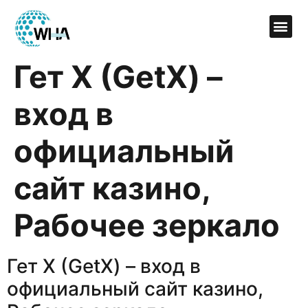
Гет Х (GetX) –
вход в
официальный
сайт казино,
Рабочее зеркало
Гет Х (GetX) – вход в
официальный сайт казино,