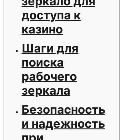
зеркало для
доступа к
казино
Шаги для
поиска
рабочего
зеркала
Безопасность
и надежность
при