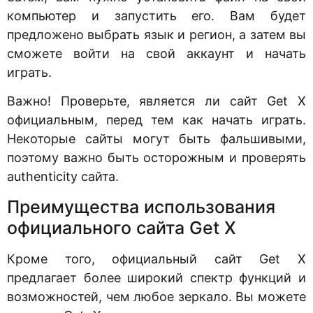
компьютер и запустить его. Вам будет
предложено выбрать язык и регион, а затем вы
сможете войти на свой аккаунт и начать
играть.
Важно! Проверьте, является ли сайт Get X
официальным, перед тем как начать играть.
Некоторые сайты могут быть фальшивыми,
поэтому важно быть осторожным и проверять
authenticity сайта.
Преимущества использования
официального сайта Get X
Кроме того, официальный сайт Get X
предлагает более широкий спектр функций и
возможностей, чем любое зеркало. Вы можете