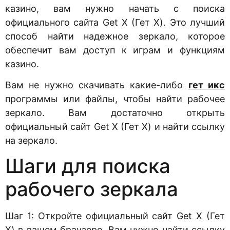
казино, вам нужно начать с поиска
официального сайта Get X (Гет Х). Это лучший
способ найти надежное зеркало, которое
обеспечит вам доступ к играм и функциям
казино.
Вам не нужно скачивать какие-либо
гет икс
программы или файлы, чтобы найти рабочее
зеркало. Вам достаточно открыть
официальный сайт Get X (Гет Х) и найти ссылку
на зеркало.
Шаги для поиска
рабочего зеркала
Шаг 1: Откройте официальный сайт Get X (Гет
Х) в вашем браузере. Вам нужно найти ссылку