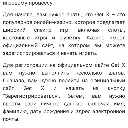
игровому процессу.
Для начала, вам нужно знать, что Get X – это
популярное онлайн-казино, которое предлагает
широкий спектр игр, включая слоты,
карточные игры и рулетку. Казино имеет
официальный сайт, на котором вы можете
зарегистрироваться и начать играть.
Для регистрации на официальном сайте Get X
вам нужно выполнить несколько шагов.
Сначала, вам нужно перейти на официальный
сайт Get X и нажать на кнопку
“Зарегистрироваться”. Затем, вам нужно
ввести свои личные данные, включая имя,
фамилию, дату рождения и адрес электронной
почты.