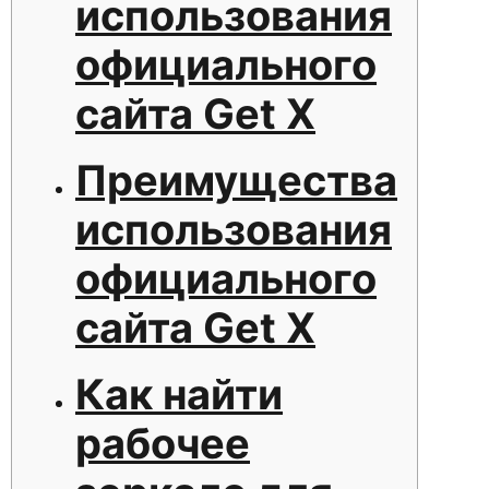
использования
официального
сайта Get X
Преимущества
использования
официального
сайта Get X
Как найти
рабочее