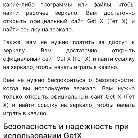
какие-либо программы или файлы, чтобы
найти рабочее зеркало. Вам достаточно
открыть официальный сайт Get X (Гет Х) и
найти ссылку на зеркало.
Также, вам не нужно платить за доступ к
зеркалу. Вам достаточно открыть
официальный сайт Get X (Гет Х) и найти ссылку
на зеркало, чтобы начать играть в казино.
Вам не нужно беспокоиться о безопасности,
когда вы используете зеркало. Вам нужно
только открыть официальный сайт Get X (Гет
Х) и найти ссылку на зеркало, чтобы начать
играть в казино.
Безопасность и надежность при
использовании GetX