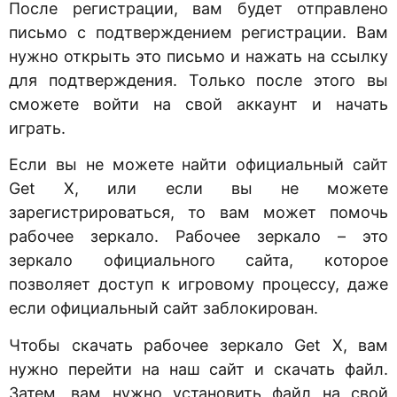
После регистрации, вам будет отправлено
письмо с подтверждением регистрации. Вам
нужно открыть это письмо и нажать на ссылку
для подтверждения. Только после этого вы
сможете войти на свой аккаунт и начать
играть.
Если вы не можете найти официальный сайт
Get X, или если вы не можете
зарегистрироваться, то вам может помочь
рабочее зеркало. Рабочее зеркало – это
зеркало официального сайта, которое
позволяет доступ к игровому процессу, даже
если официальный сайт заблокирован.
Чтобы скачать рабочее зеркало Get X, вам
нужно перейти на наш сайт и скачать файл.
Затем, вам нужно установить файл на свой