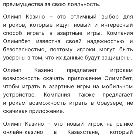
преимущества за свою лояльность.
Олимп Казино – это отличный выбор для
игроков, которые ищут новый и интересный
способ играть в азартные игры. Компания
Олимпбет известна своей надежностью и
безопасностью, поэтому игроки могут быть
уверены в том, что их данные будут защищены.
Олимп Казино предлагает игрокам
возможность скачать приложение Олимпбет,
чтобы играть в азартные игры на мобильном
устройстве. Компания также предлагает
игрокам возможность играть в браузере, не
скачивая приложение.
Олимп Казино – это новый игрок на рынке
онлайн-казино в Казахстане, который