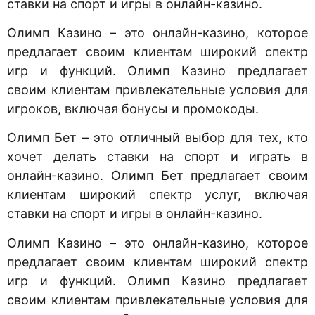
ставки на спорт и игры в онлайн-казино.
Олимп Казино – это онлайн-казино, которое
предлагает своим клиентам широкий спектр
игр и функций. Олимп Казино предлагает
своим клиентам привлекательные условия для
игроков, включая бонусы и промокоды.
Олимп Бет – это отличный выбор для тех, кто
хочет делать ставки на спорт и играть в
онлайн-казино. Олимп Бет предлагает своим
клиентам широкий спектр услуг, включая
ставки на спорт и игры в онлайн-казино.
Олимп Казино – это онлайн-казино, которое
предлагает своим клиентам широкий спектр
игр и функций. Олимп Казино предлагает
своим клиентам привлекательные условия для