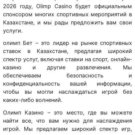
2026 году, Olimp Casino будет официальным
спонсором многих спортивных мероприятий в
Казахстане, и мы рады предложить вам свои
услуги.
олимп Бет – это лидер на рынке спортивных
ставок в Казахстане, предлагая широкий
спектр услуг, включая ставки на спорт, онлайн-
казино и другие развлечения. Мы
обеспечиваем безопасность и
конфиденциальность вашей информации,
чтобы вы могли наслаждаться игрой без
каких-либо волнений.
Олимп Казино – это место, где вы можете
найти все, что вам нужно для наслаждения
игрой. Мы предлагаем широкий спектр игр,