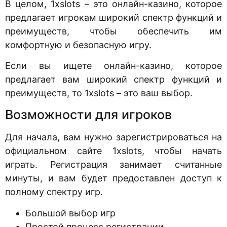
В целом, 1xslots – это онлайн-казино, которое
предлагает игрокам широкий спектр функций и
преимуществ, чтобы обеспечить им
комфортную и безопасную игру.
Если вы ищете онлайн-казино, которое
предлагает вам широкий спектр функций и
преимуществ, то 1xslots – это ваш выбор.
Возможности для игроков
Для начала, вам нужно зарегистрироваться на
официальном сайте 1xslots, чтобы начать
играть. Регистрация занимает считанные
минуты, и вам будет предоставлен доступ к
полному спектру игр.
Большой выбор игр
Простой процесс регистрации