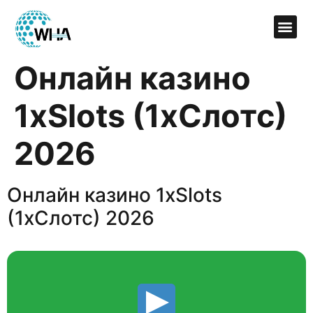
Онлайн казино
1xSlots (1хСлотс)
2026
Онлайн казино 1xSlots
(1хСлотс) 2026