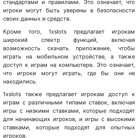
стандартами и правилами. Это означает, что
игроки могут быть уверены в безопасности
своих данных и средств.
Кроме того, 1xslots предлагает игрокам
широкий спектр функций, включая
возможность скачать приложение, чтобы
играть на мобильном устройстве, а также
доступ к играм на компьютере. Это означает,
что игроки могут играть, где бы они не
находились.
1xslots также предлагает игрокам доступ к
играм с различными типами ставок, включая
игры с низкими ставками, которые подходят
для начинающих игроков, и игры с высокими
ставками, которые подходят для опытных
игроков.