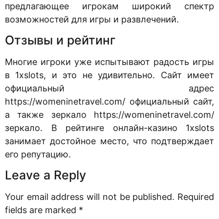
предлагающее игрокам широкий спектр
возможностей для игры и развлечений.
Отзывы и рейтинг
Многие игроки уже испытывают радость игры
в 1xslots, и это не удивительно. Сайт имеет
официальный адрес
https://womeninetravel.com/ официальный сайт,
а также зеркало https://womeninetravel.com/
зеркало. В рейтинге онлайн-казино 1xslots
занимает достойное место, что подтверждает
его репутацию.
Leave a Reply
Your email address will not be published.
Required
fields are marked
*